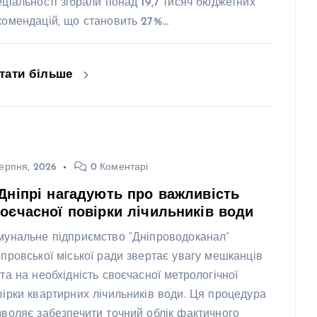
еціальності зібрали понад 19,7 тисяч бюджетних
комендацій, що становить 27%…
тати більше
ерпня, 2026
0 Коментарі
Дніпрі нагадують про важливість
оєчасної повірки лічильників води
мунальне підприємство “Дніпроводоканал”
іпровської міської ради звертає увагу мешканців
ста на необхідність своєчасної метрологічної
вірки квартирних лічильників води. Ця процедура
зволяє забезпечити точний облік фактичного