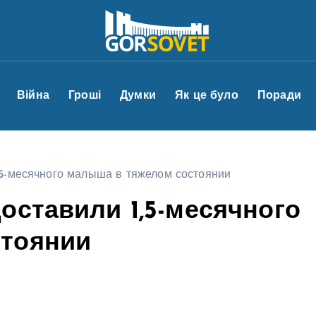
Війна
Гроші
Думки
Як це було
Поради
,5-месячного малыша в тяжелом состоянии
оставили 1,5-месячного
стоянии