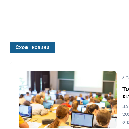
Схожі новини
8 С
То
кі
За
20
от