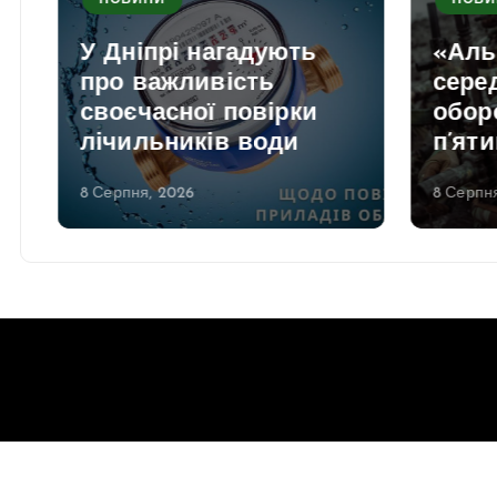
НОВИНИ
НОВИ
У Дніпрі нагадують
«Аль
про важливість
серед
своєчасної повірки
обор
лічильників води
п’яти
8 Серпня, 2026
8 Серпня