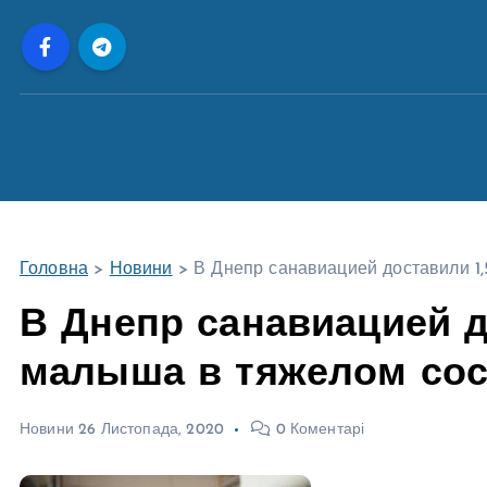
П
е
р
е
й
т
и
д
о
Головна
>
Новини
>
В Днепр санавиацией доставили 1
в
м
В Днепр санавиацией д
і
малыша в тяжелом со
с
т
у
Новини
26 Листопада, 2020
0 Коментарі