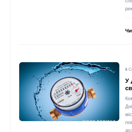
сп
ре
Чи
8 С
У 
св
Ко
Дн
мі
по
до