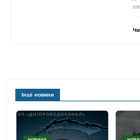
сп
Чи
Інші новини