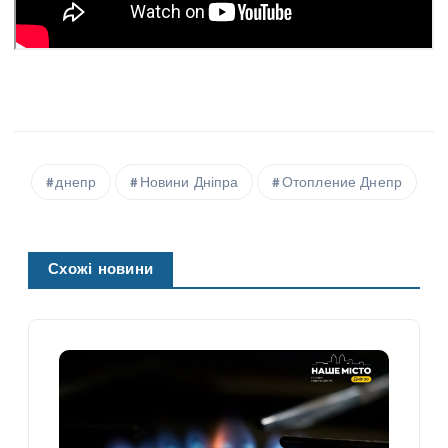
днепр
Новини Дніпра
Отопление Днепр
Схожі новини