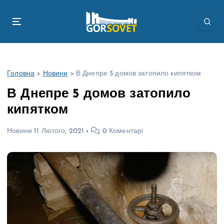
П
е
р
е
й
т
Головна
>
Новини
>
В Днепре 5 домов затопило кипятком
и
д
В Днепре 5 домов затопило
о
кипятком
в
м
Новини
11 Лютого, 2021
0 Коментарі
і
с
т
у