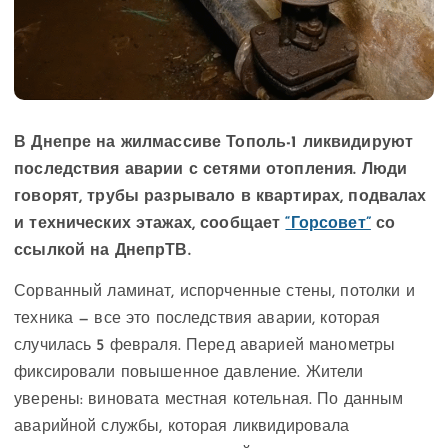
В Днепре на жилмассиве Тополь-1 ликвидируют
последствия аварии с сетями отопления. Люди
говорят, трубы разрывало в квартирах, подвалах
и технических этажах, сообщает
“Горсовет”
со
ссылкой на ДнепрТВ.
Сорванный ламинат, испорченные стены, потолки и
техника — все это последствия аварии, которая
случилась 5 февраля. Перед аварией манометры
фиксировали повышенное давление. Жители
уверены: виновата местная котельная. По данным
аварийной службы, которая ликвидировала