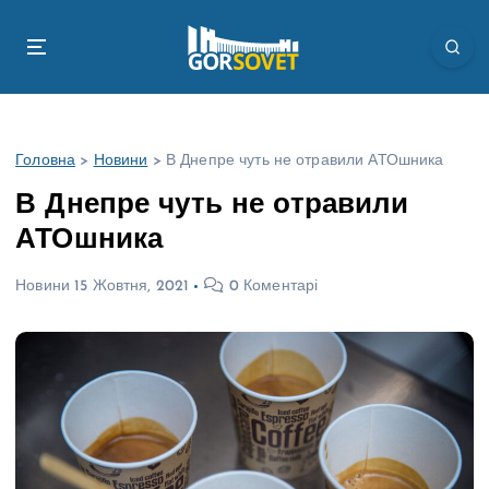
П
е
р
е
й
т
Головна
>
Новини
>
В Днепре чуть не отравили АТОшника
и
д
В Днепре чуть не отравили
о
АТОшника
в
м
Новини
15 Жовтня, 2021
0 Коментарі
і
с
т
у