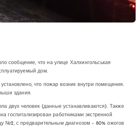
ило сообщение, что на улице Халхингольськая
сплуатируемый дом.
установлено, что пожар возник внутри помещения.
рыши здания.
ела двух человек (данные устанавливаются). Также
на госпитализирован работниками экстренной
цу №2, с предварительным диагнозом – 80% ожогов