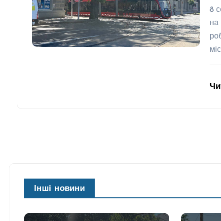
8 
на
ро
мі
Чи
Інші новини