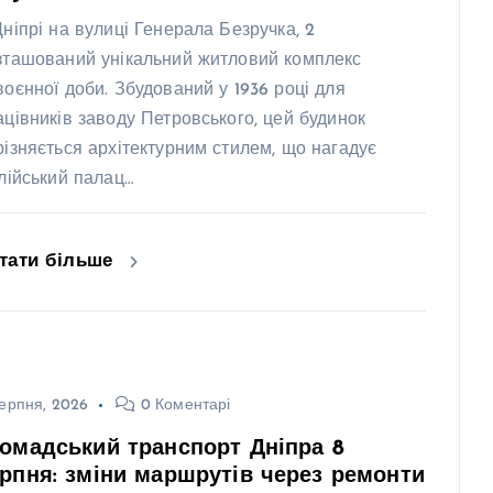
Дніпрі на вулиці Генерала Безручка, 2
зташований унікальний житловий комплекс
воєнної доби. Збудований у 1936 році для
ацівників заводу Петровського, цей будинок
різняється архітектурним стилем, що нагадує
алійський палац…
тати більше
ерпня, 2026
0 Коментарі
омадський транспорт Дніпра 8
рпня: зміни маршрутів через ремонти