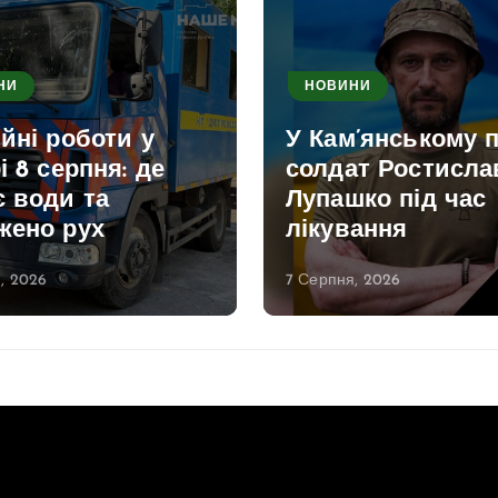
НИ
НОВИНИ
йні роботи у
У Кам’янському 
і 8 серпня: де
солдат Ростисла
є води та
Лупашко під час
жено рух
лікування
, 2026
7 Серпня, 2026