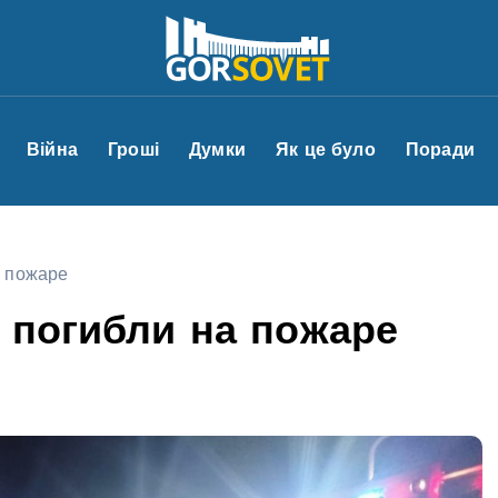
Війна
Гроші
Думки
Як це було
Поради
а пожаре
 погибли на пожаре