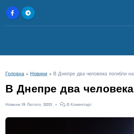
П
е
р
е
й
т
и
д
о
Головна
>
Новини
>
В Днепре два человека погибли н
в
м
В Днепре два человека
і
с
Новини
19 Лютого, 2021
0 Коментарі
т
у