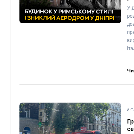
У 
ро
до
пр
ви
іт
Чи
8 С
Гр
се