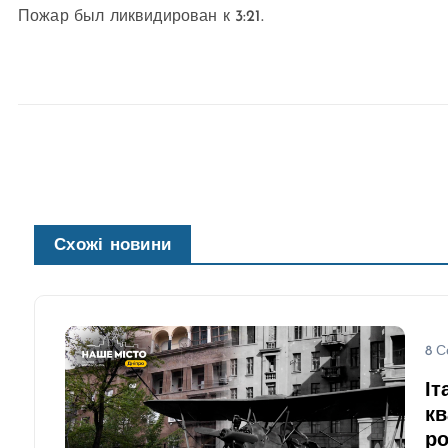
Пожар был ликвидирован к 3:21.
Схожі новини
8 С
Іт
кв
ро