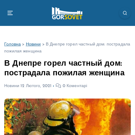
П
е
р
е
й
т
Головна
>
Новини
>
В Днепре горел частный дом: пострадала
и
пожилая женщина
д
о
В Днепре горел частный дом:
в
пострадала пожилая женщина
м
і
Новини
12 Лютого, 2021
0 Коментарі
с
т
у