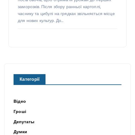
посів овочів, щоб отримати урожай до перших
заморозків. Після збору ранньої картоплі,
часнику та цибулі на грядках звільняється місце
для нових культур. До…
Категорії
Відео
Гроші
Депутаты
Думки