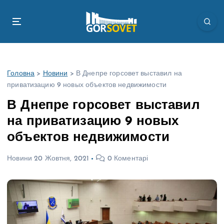
П
е
р
е
й
т
Головна
>
Новини
>
В Днепре горсовет выставил на
и
приватизацию 9 новых объектов недвижимости
д
о
В Днепре горсовет выставил
в
на приватизацию 9 новых
м
і
объектов недвижимости
с
т
Новини
20 Жовтня, 2021
0 Коментарі
у