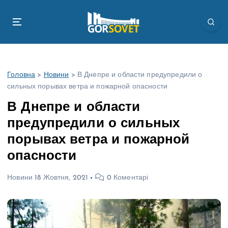
П
е
р
е
й
т
Головна
>
Новини
>
В Днепре и области предупредили о
и
сильных порывах ветра и пожарной опасности
д
о
В Днепре и области
в
предупредили о сильных
м
і
порывах ветра и пожарной
с
опасности
т
у
Новини
18 Жовтня, 2021
0 Коментарі