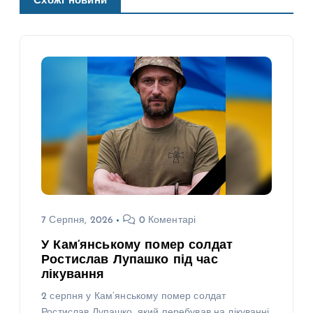
Схожі новини
7 Серпня, 2026
0 Коментарі
У Кам’янському помер солдат
Ростислав Лупашко під час
лікування
2 серпня у Кам’янському помер солдат
Ростислав Лупашко, який перебував на лікуванні.