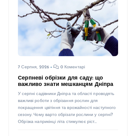
7 Серпня, 2026
0 Коментарі
Серпневі обрізки для саду: що
важливо знати мешканцям Дніпра
У серпні садівники Дніпра та області проводять
важливі роботи з обрізання рослин для
покращення цвітіння та врожайності наступного
сезону. Чому варто обрізати рослини у серпні?
Обрізка наприкінці літа стимулює ріст…