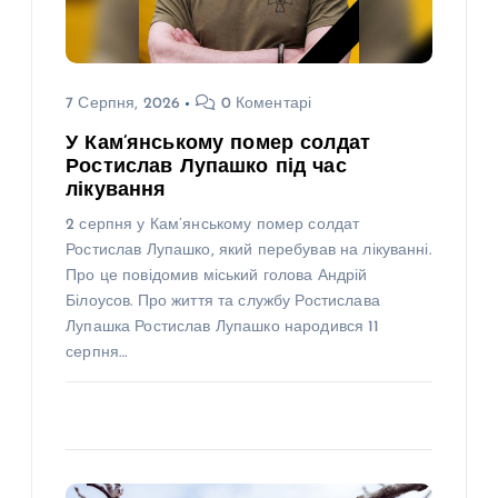
7 Серпня, 2026
0 Коментарі
У Кам’янському помер солдат
Ростислав Лупашко під час
лікування
2 серпня у Кам’янському помер солдат
Ростислав Лупашко, який перебував на лікуванні.
Про це повідомив міський голова Андрій
Білоусов. Про життя та службу Ростислава
Лупашка Ростислав Лупашко народився 11
серпня…