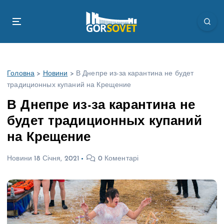
П
е
р
е
й
т
Головна
>
Новини
>
В Днепре из-за карантина не будет
и
традиционных купаний на Крещение
д
о
В Днепре из-за карантина не
в
будет традиционных купаний
м
і
на Крещение
с
т
Новини
18 Січня, 2021
0 Коментарі
у