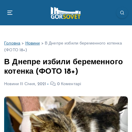
П
е
р
е
й
т
Головна
>
Новини
>
В Днепре избили беременного котенка
и
(ФОТО 18+)
д
о
В Днепре избили беременного
в
котенка (ФОТО 18+)
м
і
Новини
11 Січня, 2021
0 Коментарі
с
т
у