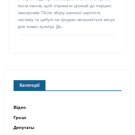
посів овочів, щоб отримати урожай до перших
заморозків. Після збору ранньої картоплі,
часнику та цибулі на грядках звільняється місце
для нових культур. До…
Н
О
В
И
Н
И
Н
Н
О
О
В
В
Н
И
И
У
О
Н
Н
В
И
И
И
бо
Н
Категорії
И
ю
Но
По
за
Ов
ви
го
ги
очі
й
да
Відео
ну
дл
Де
7
Гроші
в
я
нь
се
Депутаты
ві
по
ві
рп