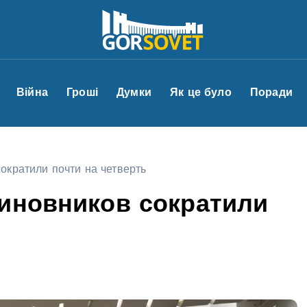
Війна
Гроші
Думки
Як це було
Поради
ократили почти на четверть
чиновников сократили