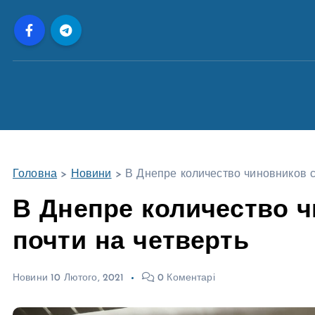
П
е
р
е
й
т
и
д
о
Головна
>
Новини
>
В Днепре количество чиновников с
в
м
В Днепре количество 
і
почти на четверть
с
т
у
Новини
10 Лютого, 2021
0 Коментарі