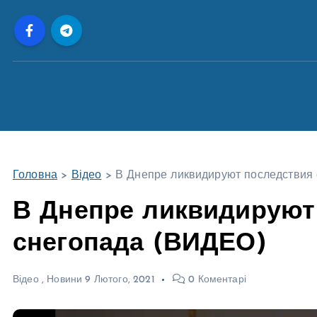
П
е
р
е
й
т
и
д
о
Головна
>
Відео
>
В Днепре ликвидируют последствия
в
м
В Днепре ликвидируют
і
снегопада (ВИДЕО)
с
т
у
Відео
,
Новини
9 Лютого, 2021
0 Коментарі