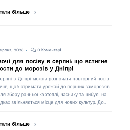
тати більше
ерпня, 2026
0 Коментарі
очі для посіву в серпні: що встигне
ости до морозів у Дніпрі
серпні в Дніпрі можна розпочати повторний посів
очів, щоб отримати урожай до перших заморозків.
сля збору ранньої картоплі, часнику та цибулі на
ядках звільняється місце для нових культур. До…
тати більше