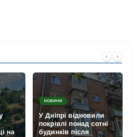
НОВИНИ
у
У Дніпрі відновили
покрівлі понад сотні
і на
будинків після