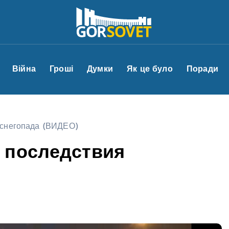
Війна
Гроші
Думки
Як це було
Поради
 снегопада (ВИДЕО)
 последствия