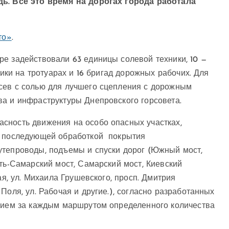
дь. Все это время на дорогах города работала
то»
.
е задействовали 63 единицы солевой техники, 10 —
ники на тротуарах и 16 бригад дорожных рабочих. Для
сев с солью для лучшего сцепления с дорожным
ва и инфраструктуры Днепровского горсовета.
сность движения на особо опасных участках,
 с последующей обработкой покрытия
утепроводы, подъемы и спуски дорог (Южный мост,
сть-Самарский мост, Самарский мост, Киевский
ая, ул. Михаила Грушевского, просп. Дмитрия
Поля, ул. Рабочая и другие.), согласно разработанных
ением за каждым маршрутом определенного количества