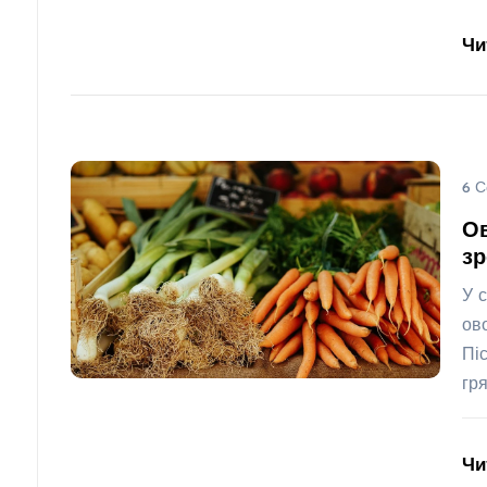
Чи
6 С
Ов
зр
У 
ов
Пі
гр
Чи