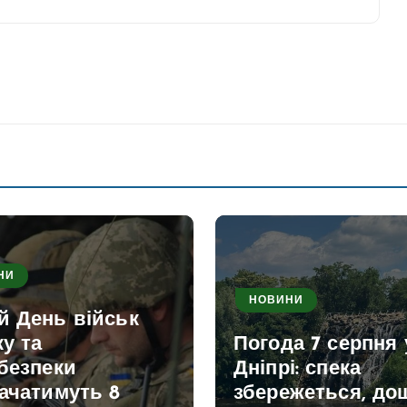
НИ
НОВИНИ
й День військ
ку та
Погода 7 серпня 
безпеки
Дніпрі: спека
ачатимуть 8
збережеться, дощ