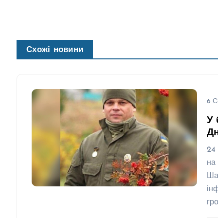
Схожі новини
6 С
У 
Д
24
на
Ша
ін
гр