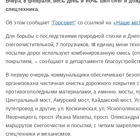
Вчера, 8 февраля, весь день и ночь шел снег и дож
спецтехника.
Об этом сообщает
“Горсовет”
со ссылкой на
«Наше міс
Для борьбы с последствиями природной стихии в Днепр
снегоочистительной, 7 погрузчиков, 18 единиц мини тех
посыпки дорог используют комбинированную смесь (от
покрытием, — сообщают в департаменте благоустройст
В первую очередь коммунальщики обеспечивают безопа
организована частичная очистка дорожного покрытия
противогололедными материалами, а именно: мосты, п
Центральный мост, Амурский мост, Кайдакский мост, У
путепровод и другие; ул. Космическая, ул. Яснополянск
Яворницкого, просп. Ивана Мазепы, просп. Олександра 
маршрутов снегоочистки и посыпки, с четким закрепл
спецтехники и механизмов.