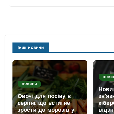
Інші новини
НОВИ
НОВИНИ
Нови
Овочі для посіву в
зв’яз
серпні: що встигне
кібер
зрости до морозів у
відзн