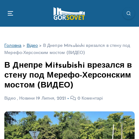
П
е
р
е
й
т
Головна
>
Відео
>
В Днепре Mitsubishi врезался в стену под
и
Мерефо-Херсонским мостом (ВИДЕО)
д
о
В Днепре Mitsubishi врезался в
в
стену под Мерефо-Херсонским
м
і
мостом (ВИДЕО)
с
т
Відео
,
Новини
19 Липня, 2021
0 Коментарі
у