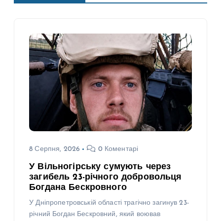
8 Серпня, 2026
0 Коментарі
У Вільногірську сумують через
загибель 23-річного добровольця
Богдана Бескровного
У Дніпропетровській області трагічно загинув 23-
річний Богдан Бескровний, який воював