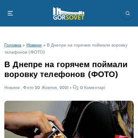
П
е
р
е
й
т
Головна
>
Новини
>
В Днепре на горячем поймали воровку
и
телефонов (ФОТО)
д
о
В Днепре на горячем поймали
в
воровку телефонов (ФОТО)
м
і
Новини
,
Фото
20 Жовтня, 2021
0 Коментарі
с
т
у