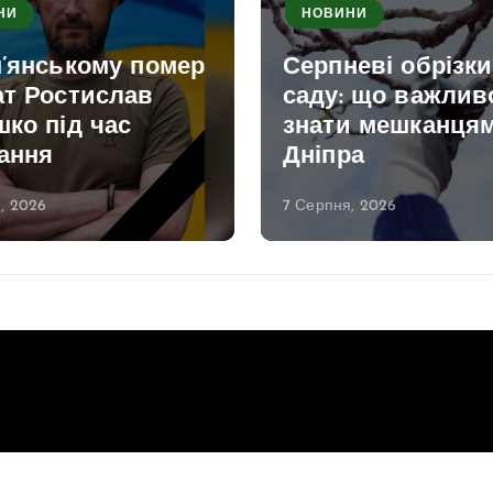
НИ
НОВИНИ
м’янському помер
Серпневі обрізк
ат Ростислав
саду: що важлив
ко під час
знати мешканця
ання
Дніпра
, 2026
7 Серпня, 2026