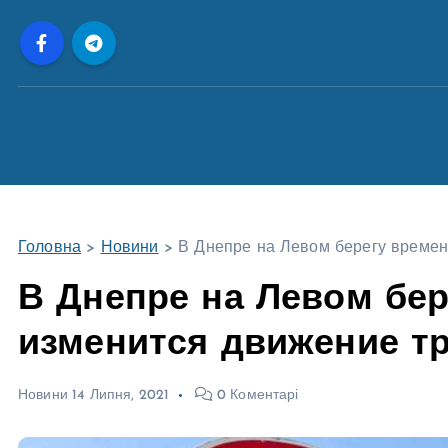
П
е
р
е
й
т
и
д
о
Головна
>
Новини
>
В Днепре на Левом берегу време
в
м
В Днепре на Левом бе
і
изменится движение т
с
т
у
Новини
14 Липня, 2021
0 Коментарі