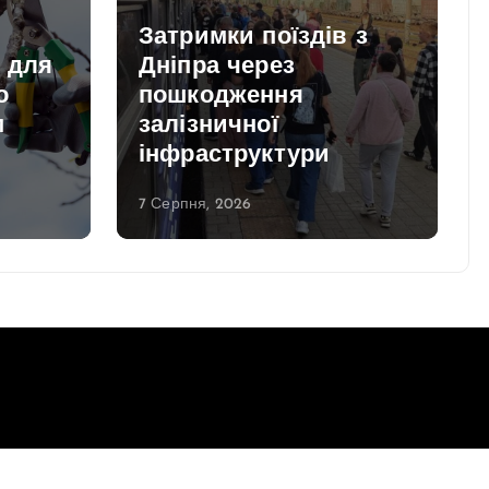
Затримки поїздів з
и для
Дніпра через
о
пошкодження
м
залізничної
інфраструктури
7 Серпня, 2026