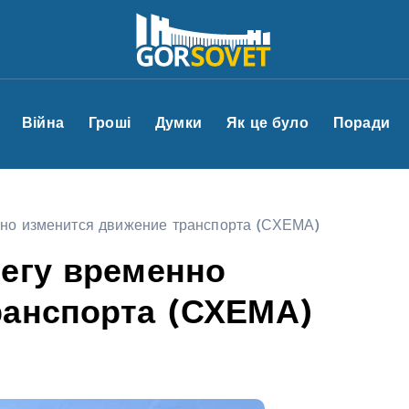
Війна
Гроші
Думки
Як це було
Поради
нно изменится движение транспорта (СХЕМА)
регу временно
ранспорта (СХЕМА)