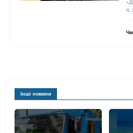
«Д
11,
Чи
Інші новини