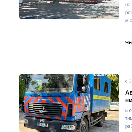
на
ро
мі
Чи
8 С
Ав
не
8 
ти
ра