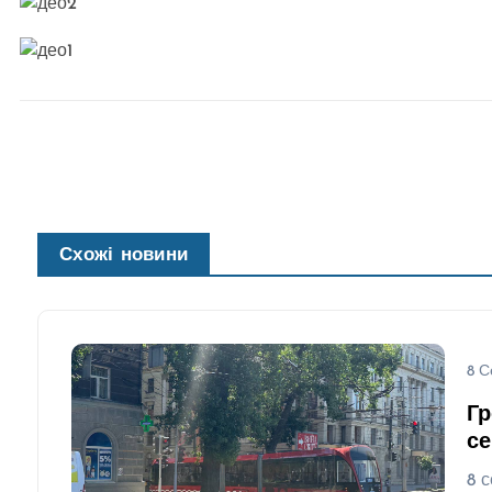
Схожі новини
8 С
Гр
се
8 