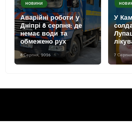
НОВИНИ
НОВИ
Аварійні роботи у
У Ка
Дніпрі 8 серпня: де
солд
немає води та
Лупаш
обмежено рух
лікув
8 Серпня, 2026
7 Серпня