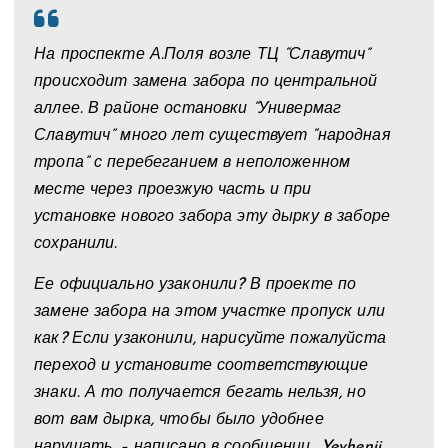
На проспекте А.Поля возле ТЦ “Славутич”
происходит замена забора по центральной
аллее. В районе остановки “Универмаг
Славутич” много лет существует “народная
тропа” с перебеганием в неположенном
месте через проезжую часть и при
установке нового забора эту дырку в заборе
сохранили.
Ее официально узаконили? В проекте по
замене забора на этом участке пропуск или
как? Если узаконили, нарисуйте пожалуйста
переход и установите соответствующие
знаки. А то получается бегать нельзя, но
вот вам дырка, чтобы было удобнее
нарушать, – написано в сообщении Yevhenii