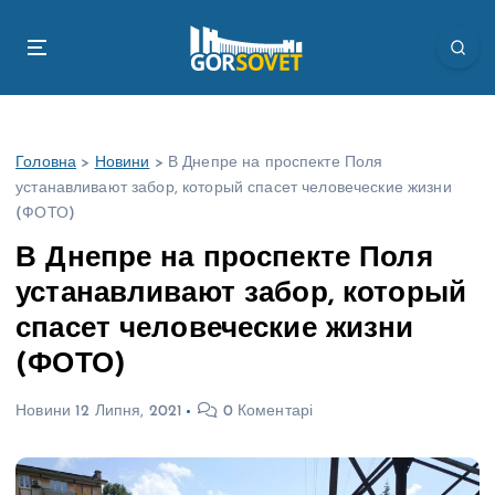
П
е
р
е
й
т
Головна
>
Новини
>
В Днепре на проспекте Поля
и
устанавливают забор, который спасет человеческие жизни
д
(ФОТО)
о
в
В Днепре на проспекте Поля
м
устанавливают забор, который
і
с
спасет человеческие жизни
т
(ФОТО)
у
Новини
12 Липня, 2021
0 Коментарі