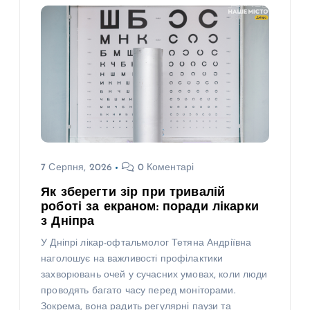
7 Серпня, 2026
0 Коментарі
Як зберегти зір при тривалій
роботі за екраном: поради лікарки
з Дніпра
У Дніпрі лікар-офтальмолог Тетяна Андріївна
наголошує на важливості профілактики
захворювань очей у сучасних умовах, коли люди
проводять багато часу перед моніторами.
Зокрема, вона радить регулярні паузи та