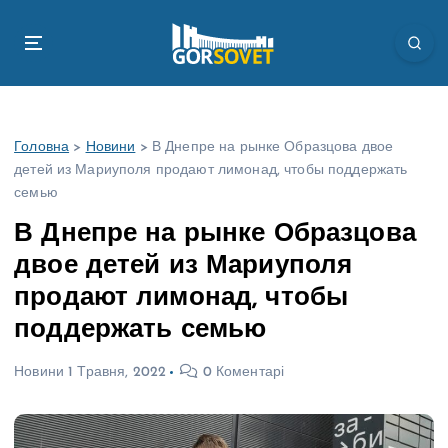
П
е
р
е
й
т
Головна
>
Новини
>
В Днепре на рынке Образцова двое
и
детей из Мариуполя продают лимонад, чтобы поддержать
д
семью
о
в
В Днепре на рынке Образцова
м
двое детей из Мариуполя
і
с
продают лимонад, чтобы
т
поддержать семью
у
Новини
1 Травня, 2022
0 Коментарі