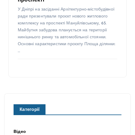
проспекті
У Дніпрі на засіданні Архітектурно-містобудівної
ради презентували проєкт нового житлового
комплексу на проспекті Мануйлівському, 65.
Майбутня забудова планується на території
нинішнього ринку та автомобільної стоянки.
Основні характеристики проєкту Площа ділянки:
…
Категорії
Відео