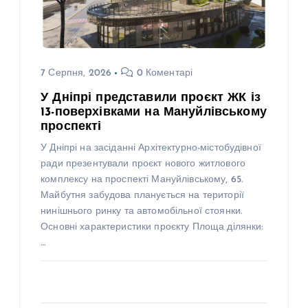
7 Серпня, 2026
0 Коментарі
У Дніпрі представили проєкт ЖК із
13-поверхівками на Мануйлівському
проспекті
У Дніпрі на засіданні Архітектурно-містобудівної
ради презентували проєкт нового житлового
комплексу на проспекті Мануйлівському, 65.
Майбутня забудова планується на території
нинішнього ринку та автомобільної стоянки.
Основні характеристики проєкту Площа ділянки:
…