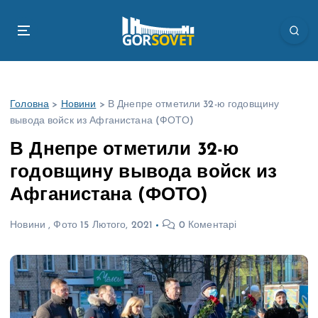
П
е
р
е
й
т
Головна
>
Новини
>
В Днепре отметили 32-ю годовщину
и
вывода войск из Афганистана (ФОТО)
д
о
В Днепре отметили 32-ю
в
годовщину вывода войск из
м
і
Афганистана (ФОТО)
с
т
Новини
,
Фото
15 Лютого, 2021
0 Коментарі
у