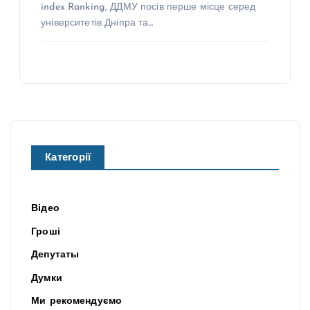
index Ranking, ДДМУ посів перше місце серед
університетів Дніпра та…
Категорії
Відео
Гроші
Депутаты
Думки
Ми рекомендуємо