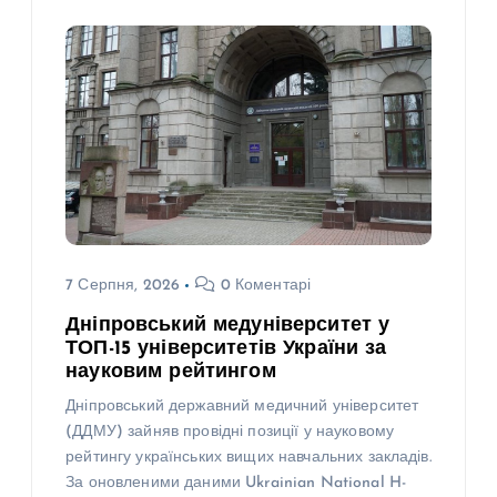
7 Серпня, 2026
0 Коментарі
Дніпровський медуніверситет у
ТОП-15 університетів України за
науковим рейтингом
Дніпровський державний медичний університет
(ДДМУ) зайняв провідні позиції у науковому
рейтингу українських вищих навчальних закладів.
За оновленими даними Ukrainian National H-