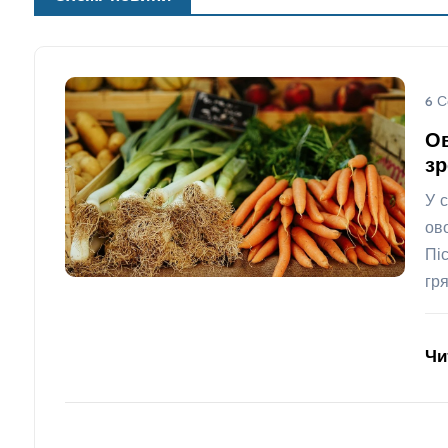
6 С
Ов
зр
У 
ов
Пі
гр
Чи