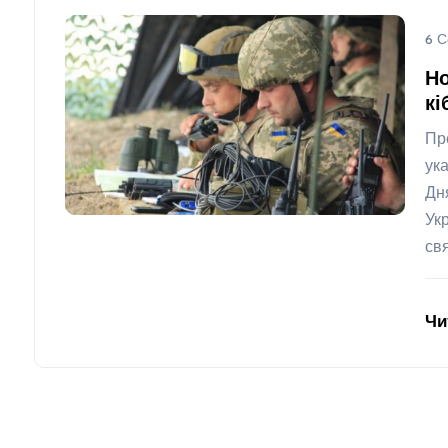
6 С
Но
кі
Пр
ук
Дн
Ук
св
Чи