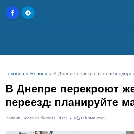
П
е
р
е
й
т
и
д
о
Головна
>
Новини
>
В Днепре перекроют железнодоро
в
м
В Днепре перекроют 
і
переезд: планируйте м
с
т
у
Новини
,
Фото
19 Жовтня, 2021
0 Коментарі