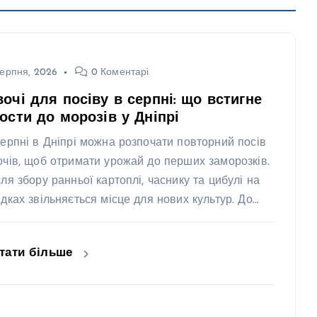
ерпня, 2026
0 Коментарі
очі для посіву в серпні: що встигне
ости до морозів у Дніпрі
серпні в Дніпрі можна розпочати повторний посів
очів, щоб отримати урожай до перших заморозків.
сля збору ранньої картоплі, часнику та цибулі на
ядках звільняється місце для нових культур. До…
тати більше