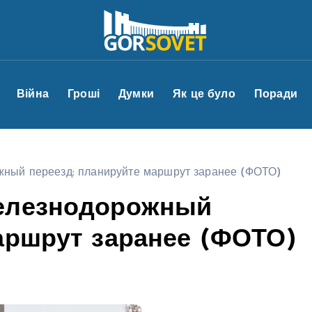
Війна
Гроші
Думки
Як це було
Поради
жный переезд: планируйте маршрут заранее (ФОТО)
железнодорожный
аршрут заранее (ФОТО)