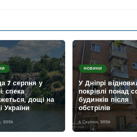
НИ
НОВИНИ
а 7 серпня у
У Дніпрі віднови
і: спека
покрівлі понад с
жеться, дощі на
будинків після
і України
обстрілів
, 2026
6 Серпня, 2026