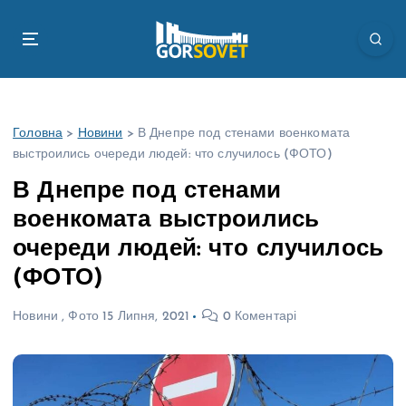
П
е
р
е
й
т
Головна
>
Новини
>
В Днепре под стенами военкомата
и
выстроились очереди людей: что случилось (ФОТО)
д
о
В Днепре под стенами
в
военкомата выстроились
м
і
очереди людей: что случилось
с
(ФОТО)
т
у
Новини
,
Фото
15 Липня, 2021
0 Коментарі