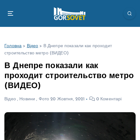
П
е
р
е
й
т
Головна
>
Відео
>
В Днепре показали как проходит
и
строительство метро (ВИДЕО)
д
о
В Днепре показали как
в
проходит строительство метро
м
і
(ВИДЕО)
с
т
Відео
,
Новини
,
Фото
20 Жовтня, 2021
0 Коментарі
у