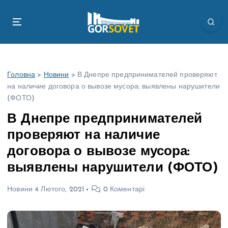
П
е
р
е
й
т
Головна
>
Новини
>
В Днепре предпринимателей проверяют
и
на наличие договора о вывозе мусора: выявлены нарушители
д
(ФОТО)
о
в
В Днепре предпринимателей
м
проверяют на наличие
і
с
договора о вывозе мусора:
т
выявлены нарушители (ФОТО)
у
Новини
4 Лютого, 2021
0 Коментарі