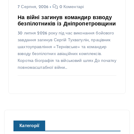
7 Серпня, 2026
0 Коментарі
На війні загинув командир взводу
безпілотників із Дніпропетровщини
30 липня 2026 року під час виконання бойового
завдання загинув Сергій Тухватулін, працівник
шахтоуправління «Тернівське» та командир
взводу безпілотних авіаційних комплексів.
Коротка біографія та військовий шлях До початку
повномасштабної війни…
Категорії