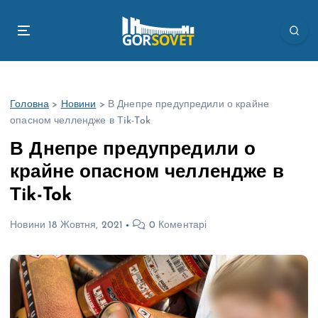
П
е
р
е
й
т
Головна
>
Новини
>
В Днепре предупредили о крайне
и
опасном челлендже в Тik-Tok
д
о
В Днепре предупредили о
в
крайне опасном челлендже в
м
і
Тik-Tok
с
т
Новини
18 Жовтня, 2021
0 Коментарі
у