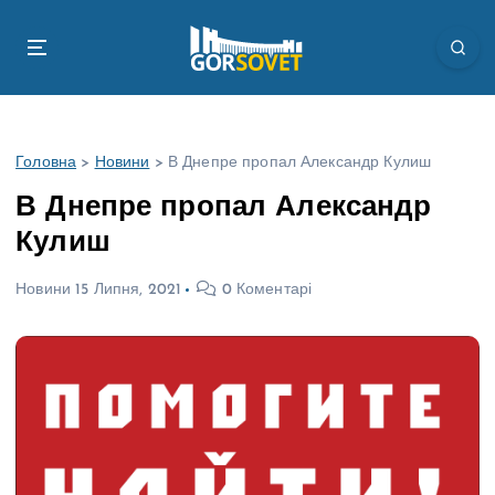
П
е
р
е
й
т
Головна
>
Новини
>
В Днепре пропал Александр Кулиш
и
д
В Днепре пропал Александр
о
Кулиш
в
м
Новини
15 Липня, 2021
0 Коментарі
і
с
т
у