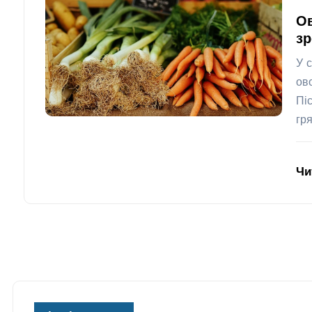
Ов
зр
У 
ов
Пі
гр
Чи