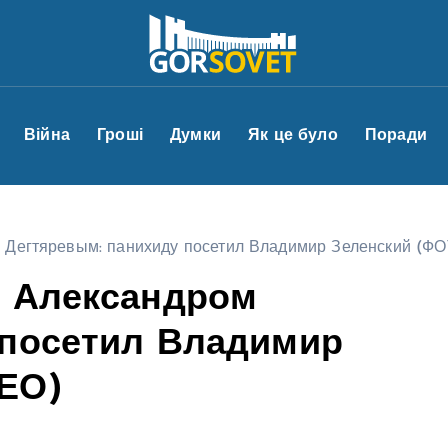
Війна
Гроші
Думки
Як це було
Поради
м Дегтяревым: панихиду посетил Владимир Зеленский (Ф
с Александром
 посетил Владимир
ЕО)