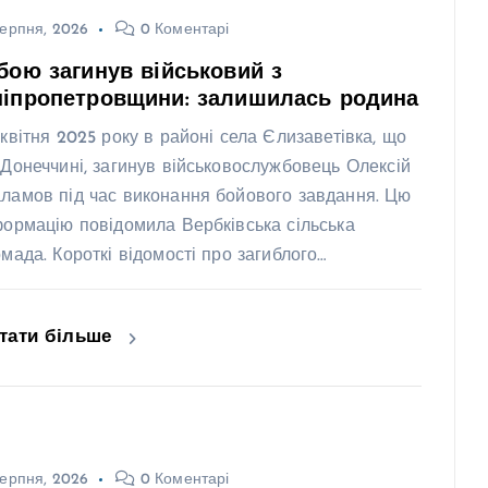
ерпня, 2026
0 Коментарі
бою загинув військовий з
ніпропетровщини: залишилась родина
 квітня 2025 року в районі села Єлизаветівка, що
 Донеччині, загинув військовослужбовець Олексій
ламов під час виконання бойового завдання. Цю
формацію повідомила Вербківська сільська
омада. Короткі відомості про загиблого…
тати більше
ерпня, 2026
0 Коментарі