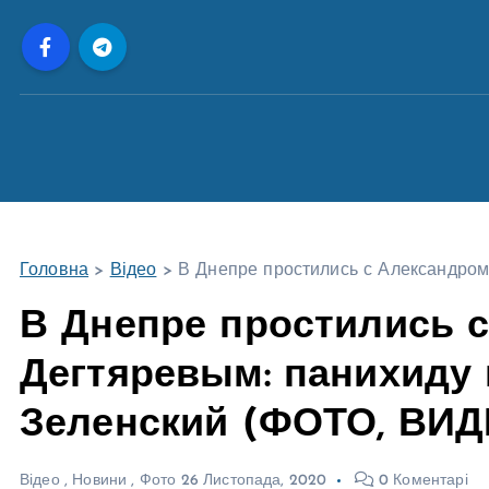
П
е
р
е
й
т
и
д
о
Головна
>
Відео
>
В Днепре простились с Александро
в
м
В Днепре простились 
і
Дегтяревым: панихиду
с
т
Зеленский (ФОТО, ВИД
у
Відео
,
Новини
,
Фото
26 Листопада, 2020
0 Коментарі