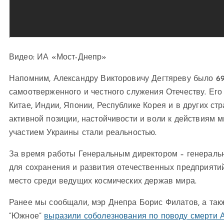
Видео: ИА «Мост-Днепр»
Напомним, Александру Викторовичу Дегтяреву было 6
самоотверженного и честного служения Отечеству. Его
Китае, Индии, Японии, Республике Корея и в других ст
активной позиции, настойчивости и воли к действиям 
участием Украины стали реальностью.
За время работы Генеральным директором – генераль
для сохранения и развития отечественных предприятий
место среди ведущих космических держав мира.
Ранее мы сообщали, мэр Днепра Борис Филатов, а такж
“Южное”
выразили соболезнования по поводу смерти А