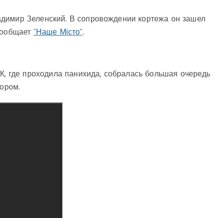
адимир Зеленский. В сопровождении кортежа он зашел
 сообщает
“Наше Місто”
.
ДК, где проходила панихида, собралась большая очередь
тором.