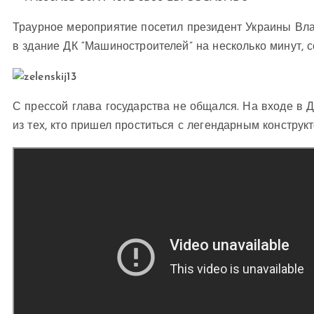
Траурное мероприятие посетил президент Украины Вл
в здание ДК “Машиностроителей” на несколько минут,
С прессой глава государства не общался. На входе в 
из тех, кто пришел проститься с легендарным конструк