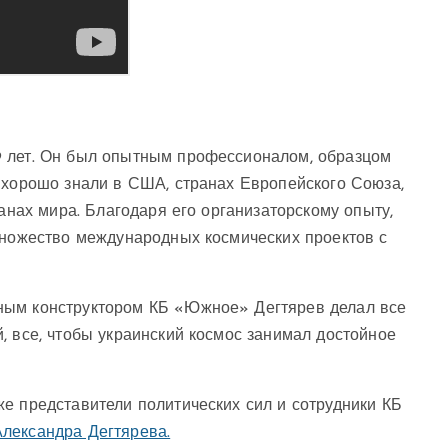
9 лет. Он был опытным профессионалом, образцом
 хорошо знали в США, странах Европейского Союза,
ранах мира. Благодаря его организаторскому опыту,
множество международных космических проектов с
ным конструктором КБ «Южное» Дегтярев делал все
, все, чтобы украинский космос занимал достойное
е представители политических сил и сотрудники КБ
лександра Дегтярева.