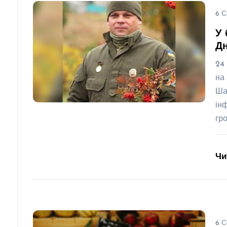
6 С
У 
Д
24
на
Ша
ін
гр
Чи
6 С