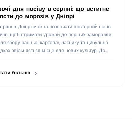
очі для посіву в серпні: що встигне
ости до морозів у Дніпрі
серпні в Дніпрі можна розпочати повторний посів
очів, щоб отримати урожай до перших заморозків.
сля збору ранньої картоплі, часнику та цибулі на
ядках звільняється місце для нових культур. До…
тати більше