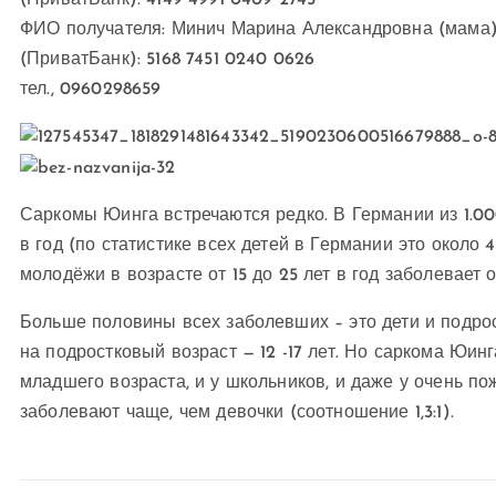
(ПриватБанк): 4149 4991 0409 2745
ФИО получателя: Минич Марина Александровна (мама
(ПриватБанк): 5168 7451 0240 0626
тел., 0960298659
Саркомы Юинга встречаются редко. В Германии из 1.000
в год (по статистике всех детей в Германии это около 
молодёжи в возрасте от 15 до 25 лет в год заболевает о
Больше половины всех заболевших – это дети и подрос
на подростковый возраст — 12 -17 лет. Но саркома Юинг
младшего возраста, и у школьников, и даже у очень п
заболевают чаще, чем девочки (соотношение 1,3:1).