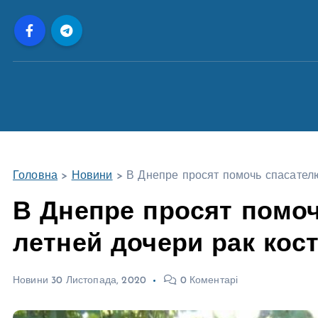
П
е
р
е
й
т
и
д
о
Головна
>
Новини
>
В Днепре просят помочь спасателю:
в
м
В Днепре просят помочь
і
летней дочери рак кос
с
т
у
Новини
30 Листопада, 2020
0 Коментарі