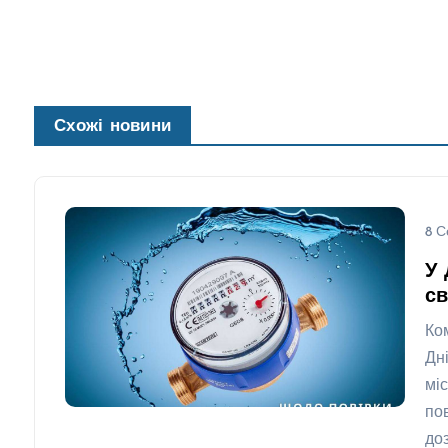
Схожі новини
8 С
У 
св
Ко
Дн
мі
по
до