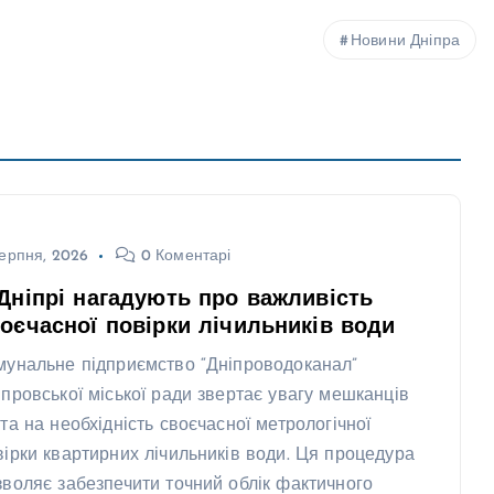
Новини Дніпра
ерпня, 2026
0 Коментарі
Дніпрі нагадують про важливість
оєчасної повірки лічильників води
мунальне підприємство “Дніпроводоканал”
іпровської міської ради звертає увагу мешканців
ста на необхідність своєчасної метрологічної
вірки квартирних лічильників води. Ця процедура
зволяє забезпечити точний облік фактичного