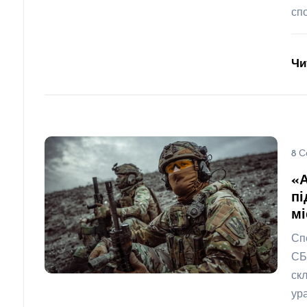
сп
Чи
8 С
«
пі
мі
Сп
СБ
ск
ур