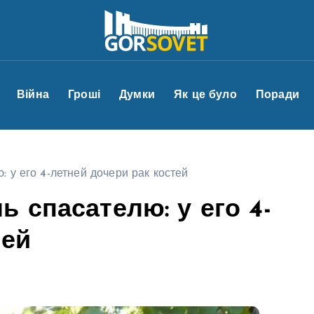
Війна
Гроші
Думки
Як це було
Поради
 у его 4-летней дочери рак костей
 спасателю: у его 4-
тей