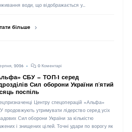
оживання води, що відображається у…
тати більше
ерпня, 2026
0 Коментарі
Альфа» СБУ — ТОП-1 серед
дрозділів Сил оборони України п’ятий
сяць поспіль
ецпризначенці Центру спецоперацій «Альфа»
У продовжують утримувати лідерство серед усіх
ладових Сил оборони України за кількістю
ажених і знищених цілей. Точні удари по ворогу як