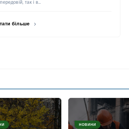
передовій, так і в…
тати більше
НИ
НОВИНИ