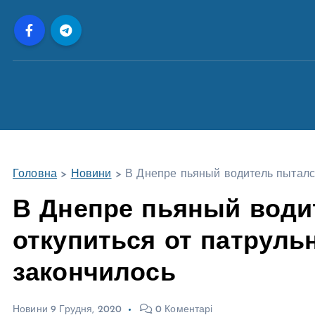
П
е
р
е
й
т
и
д
о
Головна
>
Новини
>
В Днепре пьяный водитель пытался
в
м
В Днепре пьяный води
і
откупиться от патруль
с
т
закончилось
у
Новини
9 Грудня, 2020
0 Коментарі