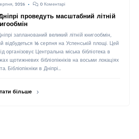
ерпня, 2026
0 Коментарі
Дніпрі проведуть масштабний літній
игообмін
Дніпрі запланований великий літній книгообмін,
ий відбудеться 16 серпня на Успенській площі. Цей
хід організовує Центральна міська бібліотека в
жах щотижневих бібліопікніків на восьми локаціях
та. Бібліопікніки в Дніпрі…
тати більше