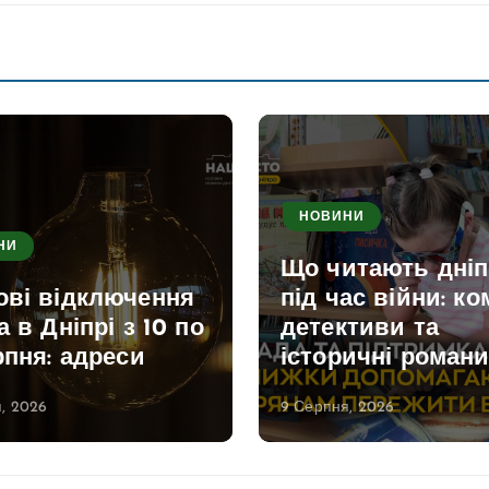
НОВИНИ
НИ
Що читають дні
ові відключення
під час війни: ко
а в Дніпрі з 10 по
детективи та
рпня: адреси
історичні роман
, 2026
9 Серпня, 2026