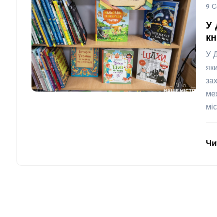
9 С
У 
кн
У 
як
за
ме
міс
Чи