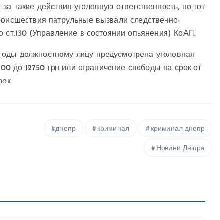
за такие действия уголовную ответственность, но тот
происшествия патрульные вызвали следственно-
о ст.130 (Управление в состоянии опьянения) КоАП.
годы должностному лицу предусмотрена уголовная
500 до 12750 грн или ограничение свободы на срок от
рок.
днепр
криминал
криминал днепр
Новини Дніпра