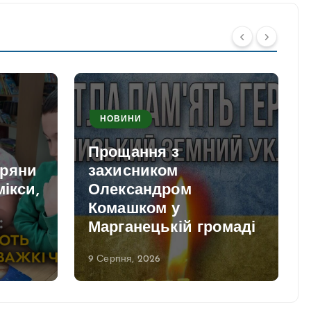
НОВИНИ
Прощання з
пряни
захисником
мікси,
Олександром
Комашком у
и
Марганецькій громаді
9 Серпня, 2026