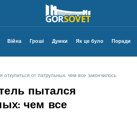
Війна
Гроші
Думки
Як це було
Поради
 откупиться от патрульных: чем все закончилось
тель пытался
ных: чем все