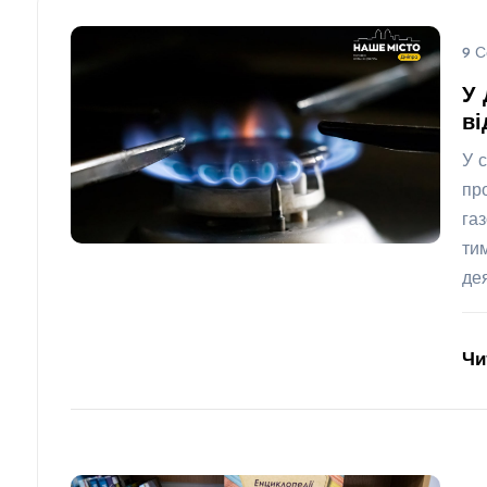
9 С
У 
ві
У 
пр
га
ти
де
Чи