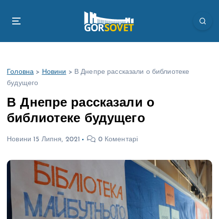
П
е
р
е
й
т
Головна
>
Новини
>
В Днепре рассказали о библиотеке
и
будущего
д
о
В Днепре рассказали о
в
библиотеке будущего
м
і
Новини
15 Липня, 2021
0 Коментарі
с
т
у