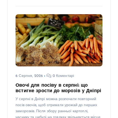
6 Серпня, 2026
0 Коментарі
Овочі для посіву в серпні: що
встигне зрости до морозів у Дніпрі
У серпні в Дніпрі можна розпочати повторний
посів овочів, щоб отримати урожай до перших
заморозків. Після збору ранньої картоплі,
часнику та цибулі на грядках звільняється місце