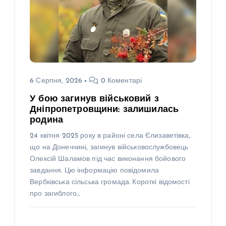
6 Серпня, 2026
0 Коментарі
У бою загинув військовий з
Дніпропетровщини: залишилась
родина
24 квітня 2025 року в районі села Єлизаветівка,
що на Донеччині, загинув військовослужбовець
Олексій Шаламов під час виконання бойового
завдання. Цю інформацію повідомила
Вербківська сільська громада. Короткі відомості
про загиблого…