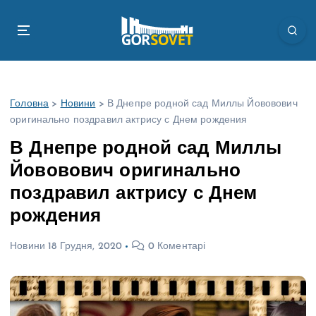
П
е
р
е
й
т
Головна
>
Новини
>
В Днепре родной сад Миллы Йововович
и
оригинально поздравил актрису с Днем рождения
д
о
В Днепре родной сад Миллы
в
Йововович оригинально
м
і
поздравил актрису с Днем
с
рождения
т
у
Новини
18 Грудня, 2020
0 Коментарі