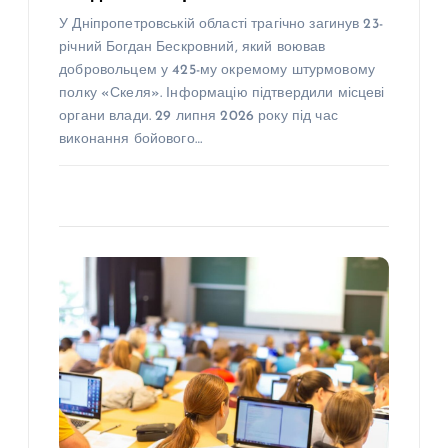
У Дніпропетровській області трагічно загинув 23-
річний Богдан Бескровний, який воював
добровольцем у 425-му окремому штурмовому
полку «Скеля». Інформацію підтвердили місцеві
органи влади. 29 липня 2026 року під час
виконання бойового…