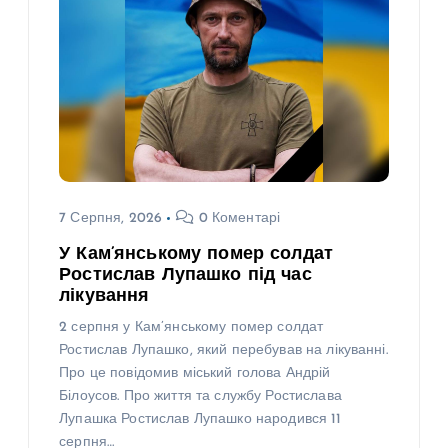
7 Серпня, 2026
0 Коментарі
У Кам’янському помер солдат
Ростислав Лупашко під час
лікування
2 серпня у Кам’янському помер солдат
Ростислав Лупашко, який перебував на лікуванні.
Про це повідомив міський голова Андрій
Білоусов. Про життя та службу Ростислава
Лупашка Ростислав Лупашко народився 11
серпня…