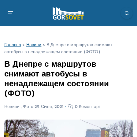
П
е
р
е
й
т
Головна
>
Новини
>
В Днепре с маршрутов снимают
и
автобусы в ненадлежащем состоянии (ФОТО)
д
о
В Днепре с маршрутов
в
снимают автобусы в
м
і
ненадлежащем состоянии
с
(ФОТО)
т
у
Новини
,
Фото
22 Січня, 2021
0 Коментарі