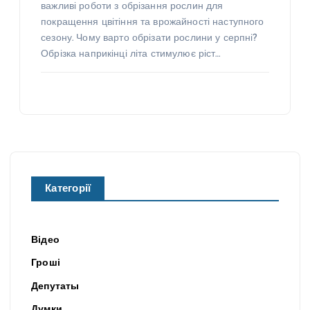
важливі роботи з обрізання рослин для
покращення цвітіння та врожайності наступного
сезону. Чому варто обрізати рослини у серпні?
Обрізка наприкінці літа стимулює ріст…
Категорії
Відео
Гроші
Депутаты
Думки