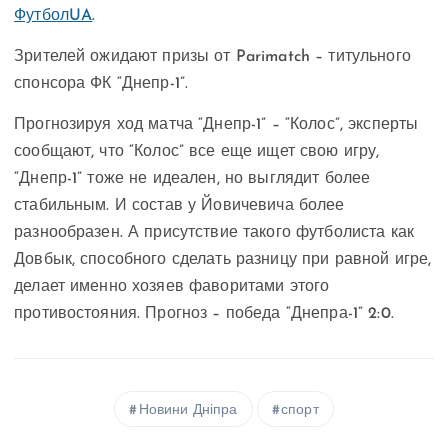
ФутболUA
.
Зрителей ожидают призы от Parimatch – титульного
спонсора ФК “Днепр-1”.
Прогнозируя ход матча “Днепр-1” – “Колос”, эксперты
сообщают, что “Колос” все еще ищет свою игру,
“Днепр-1” тоже не идеален, но выглядит более
стабильным. И состав у Йовичевича более
разнообразен. А присутствие такого футболиста как
Довбык, способного сделать разницу при равной игре,
делает именно хозяев фаворитами этого
противостояния. Прогноз – победа “Днепра-1” 2:0.
Новини Дніпра
спорт