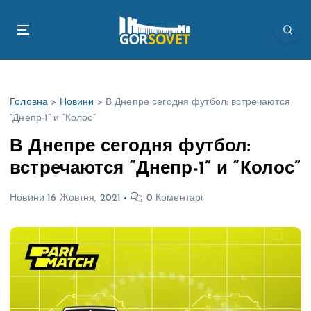
П
е
р
е
й
т
Головна
>
Новини
>
В Днепре сегодня футбол: встречаются
и
“Днепр-1” и “Колос”
д
о
В Днепре сегодня футбол:
в
встречаются “Днепр-1” и “Колос”
м
і
Новини
16 Жовтня, 2021
0 Коментарі
с
т
у