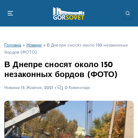
П
е
р
е
й
т
Головна
>
Новини
>
В Днепре сносят около 150 незаконных
и
бордов (ФОТО)
д
о
В Днепре сносят около 150
в
незаконных бордов (ФОТО)
м
і
Новини
15 Жовтня, 2021
0 Коментарі
с
т
у