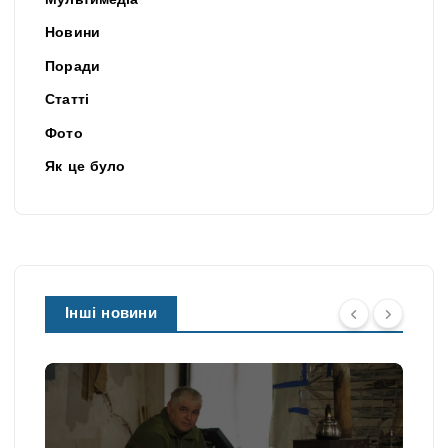
Мультимедіа
Новини
Поради
Статті
Фото
Як це було
Інші новини