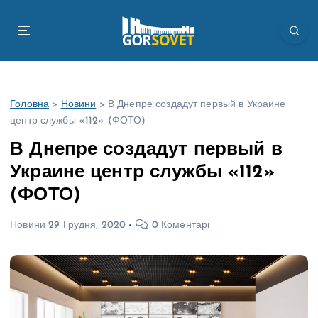
П
е
р
е
й
т
Головна
>
Новини
>
В Днепре создадут первый в Украине
и
центр службы «112» (ФОТО)
д
о
В Днепре создадут первый в
в
Украине центр службы «112»
м
і
(ФОТО)
с
т
Новини
29 Грудня, 2020
0 Коментарі
у