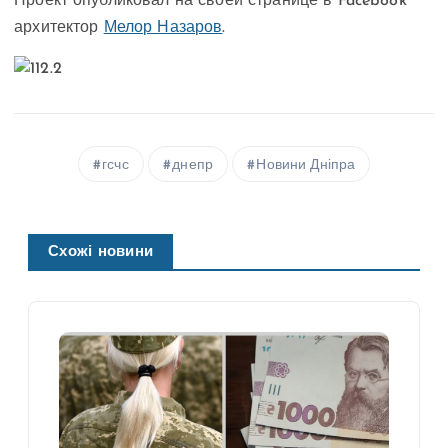
Проект опубликовал на своей странице в Facebook
архитектор
Мелор Назаров
.
гсчс
днепр
Новини Дніпра
Схожі новини