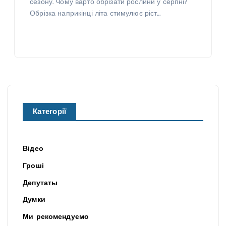
сезону. Чому варто обрізати рослини у серпні?
Обрізка наприкінці літа стимулює ріст…
Категорії
Відео
Гроші
Депутаты
Думки
Ми рекомендуємо