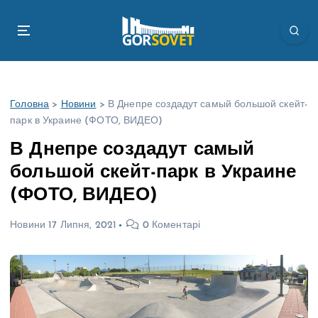
П
е
р
е
й
т
Головна
>
Новини
>
В Днепре создадут самый большой скейт-
и
парк в Украине (ФОТО, ВИДЕО)
д
о
В Днепре создадут самый
в
большой скейт-парк в Украине
м
і
(ФОТО, ВИДЕО)
с
т
Новини
17 Липня, 2021
0 Коментарі
у