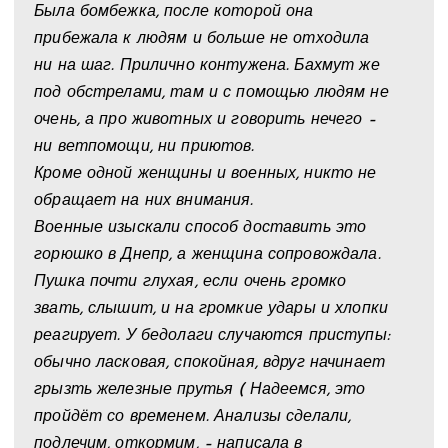
Была бомбежка, после которой она
прибежала к людям и больше не отходила
ни на шаг. Прилично контужена. Бахмут же
под обстрелами, там и с помощью людям не
очень, а про животных и говорить нечего –
ни ветпомощи, ни приютов.
Кроме одной женщины и военных, никто не
обращает на них внимания.
Военные изыскали способ доставить это
горюшко в Днепр, а женщина сопровождала.
Пушка почти глухая, если очень громко
звать, слышит, и на громкие удары и хлопки
реагирует. У бедолаги случаются приступы:
обычно ласковая, спокойная, вдруг начинает
грызть железные прутья ( Надеемся, это
пройдёт со временем. Анализы сделали,
подлечим, откормим, – написала в