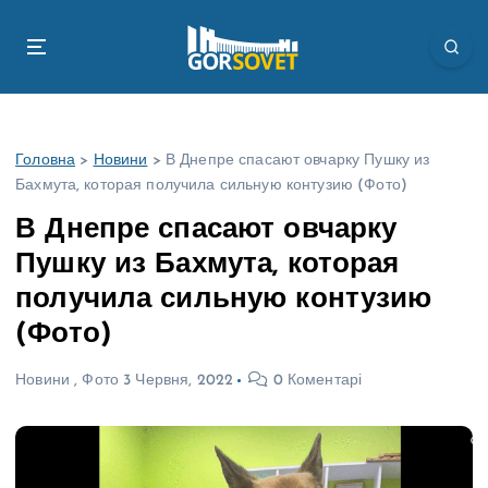
П
е
р
е
й
т
Головна
>
Новини
>
В Днепре спасают овчарку Пушку из
и
Бахмута, которая получила сильную контузию (Фото)
д
о
В Днепре спасают овчарку
в
Пушку из Бахмута, которая
м
і
получила сильную контузию
с
(Фото)
т
у
Новини
,
Фото
3 Червня, 2022
0 Коментарі