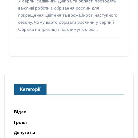
У серпні садівники Дніпра та області проводять
важливі роботи з обрізання рослин для
покращення цвітіння та врожайності наступного
сезону. Чому варто обрізати рослини у серпні?
Обрізка наприкінці літа стимулює ріст…
Категорії
Відео
Гроші
Депутаты