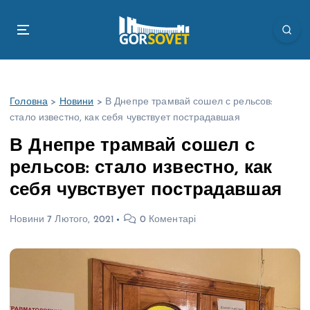
П
е
р
е
й
т
Головна
>
Новини
>
В Днепре трамвай сошел с рельсов:
и
стало известно, как себя чувствует пострадавшая
д
о
В Днепре трамвай сошел с
в
рельсов: стало известно, как
м
і
себя чувствует пострадавшая
с
т
Новини
7 Лютого, 2021
0 Коментарі
у