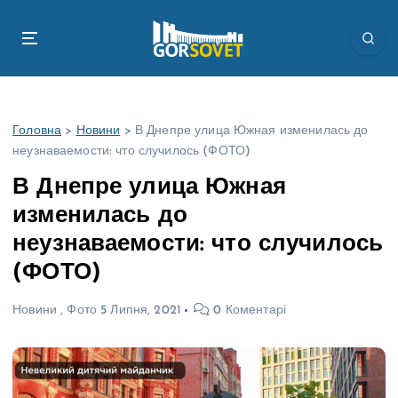
П
е
р
е
й
т
Головна
>
Новини
>
В Днепре улица Южная изменилась до
и
неузнаваемости: что случилось (ФОТО)
д
о
В Днепре улица Южная
в
изменилась до
м
і
неузнаваемости: что случилось
с
(ФОТО)
т
у
Новини
,
Фото
5 Липня, 2021
0 Коментарі