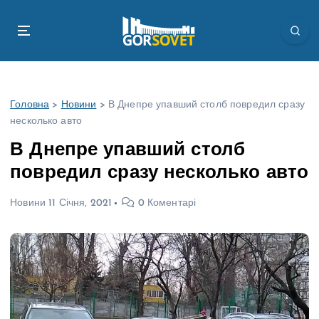
П
е
р
е
й
т
Головна
>
Новини
>
В Днепре упавший столб повредил сразу
и
несколько авто
д
о
В Днепре упавший столб
в
повредил сразу несколько авто
м
і
Новини
11 Січня, 2021
0 Коментарі
с
т
у