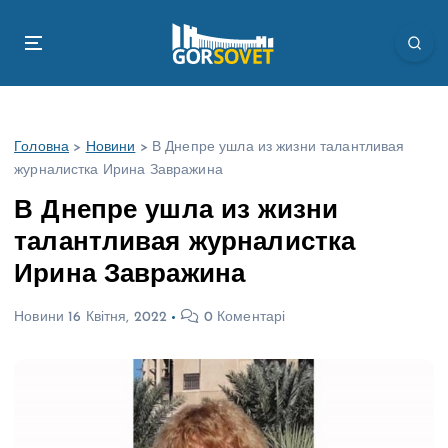
П
е
р
е
й
т
Головна
>
Новини
>
В Днепре ушла из жизни талантливая
и
журналистка Ирина Завражина
д
о
В Днепре ушла из жизни
в
талантливая журналистка
м
і
Ирина Завражина
с
т
Новини
16 Квітня, 2022
0 Коментарі
у