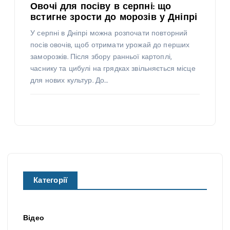
Овочі для посіву в серпні: що
встигне зрости до морозів у Дніпрі
У серпні в Дніпрі можна розпочати повторний
посів овочів, щоб отримати урожай до перших
заморозків. Після збору ранньої картоплі,
часнику та цибулі на грядках звільняється місце
для нових культур. До…
Категорії
Відео