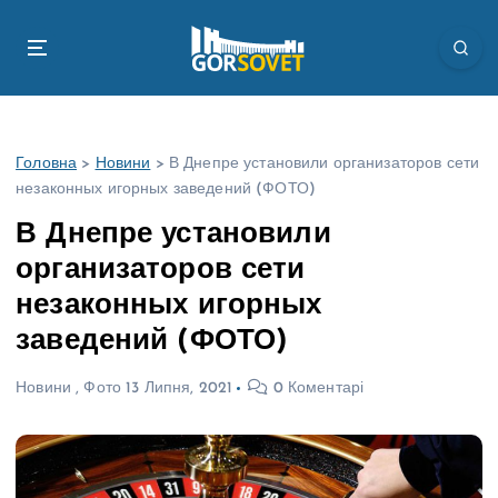
П
е
р
е
й
т
Головна
>
Новини
>
В Днепре установили организаторов сети
и
незаконных игорных заведений (ФОТО)
д
о
В Днепре установили
в
организаторов сети
м
і
незаконных игорных
с
заведений (ФОТО)
т
у
Новини
,
Фото
13 Липня, 2021
0 Коментарі