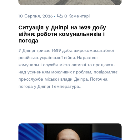
10 Серпня, 2026
0 Коментарі
Ситуація у Дніпрі на 1629 добу
війни: роботи комунальників і
погода
У Дніпрі триває 1629 доба широкомасштабної
російсько-української війни. Наразі всі
комунальні служби міста активні та працюють
над усуненням можливих проблем, повідомляє
пресслужба міської влади Дніпра. Поточна
погода у Дніпрі Температура…