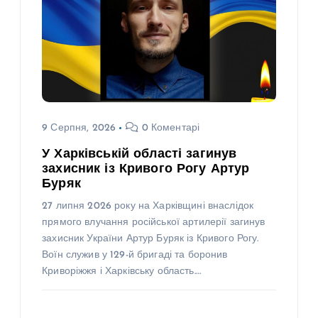
9 Серпня, 2026
0 Коментарі
У Харківській області загинув
захисник із Кривого Рогу Артур
Буряк
27 липня 2026 року на Харківщині внаслідок
прямого влучання російської артилерії загинув
захисник України Артур Буряк із Кривого Рогу.
Воїн служив у 129-й бригаді та боронив
Криворіжжя і Харківську область.…