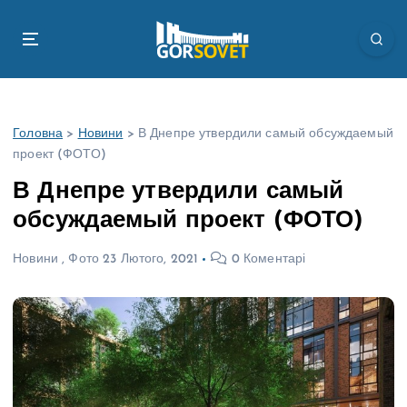
П
е
р
е
й
т
Головна
>
Новини
>
В Днепре утвердили самый обсуждаемый
и
проект (ФОТО)
д
о
В Днепре утвердили самый
в
обсуждаемый проект (ФОТО)
м
і
Новини
,
Фото
23 Лютого, 2021
0 Коментарі
с
т
у