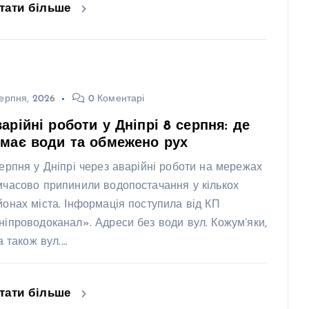
тати більше
ерпня, 2026
0 Коментарі
арійні роботи у Дніпрі 8 серпня: де
має води та обмежено рух
серпня у Дніпрі через аварійні роботи на мережах
мчасово припинили водопостачання у кількох
йонах міста. Інформація поступила від КП
ніпроводоканал». Адреси без води вул. Кожум’яки,
 а також вул.…
тати більше