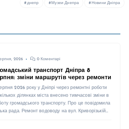
днепр
Музеи Днепра
Новини Дніпра
ерпня, 2026
0 Коментарі
омадський транспорт Дніпра 8
рпня: зміни маршрутів через ремонти
серпня 2026 року у Дніпрі через ремонтні роботи
 кількох ділянках міста внесено тимчасові зміни в
боту громадського транспорту. Про це повідомила
ська рада. Ремонт водоводу на вул. Криворізькій…