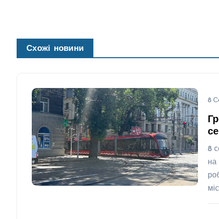
Схожі новини
8 С
Гр
се
8 
на
ро
мі