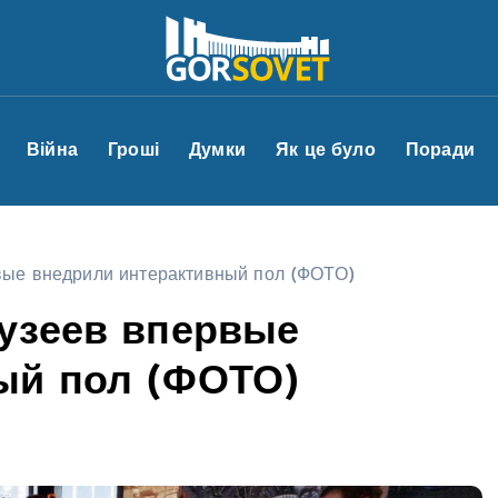
Війна
Гроші
Думки
Як це було
Поради
вые внедрили интерактивный пол (ФОТО)
музеев впервые
ый пол (ФОТО)