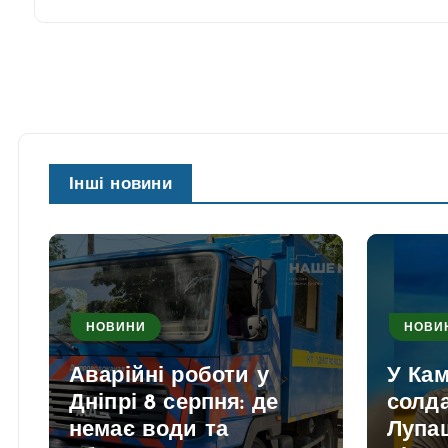
Інші новини
НОВИНИ
НОВИ
Аварійні роботи у
У Ка
Дніпрі 8 серпня: де
солд
немає води та
Лупаш