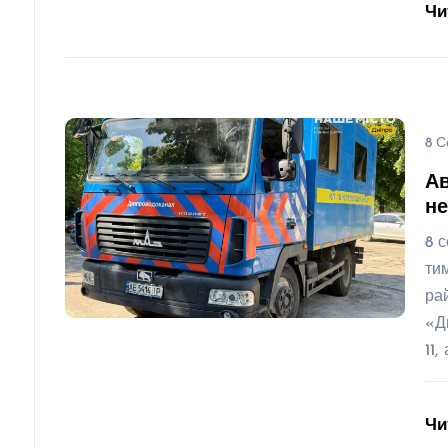
Чи
8 С
Ав
не
8 
ти
ра
«Д
11,
Чи