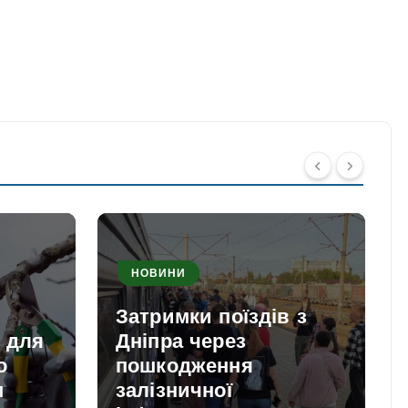
НОВИНИ
Затримки поїздів з
и для
Дніпра через
о
пошкодження
м
залізничної