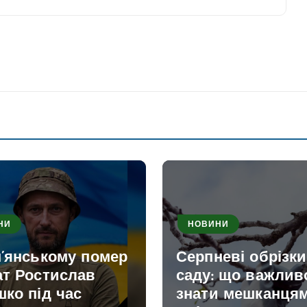
НИ
НОВИНИ
м’янському помер
Серпневі обрізк
ат Ростислав
саду: що важлив
ко під час
знати мешканця