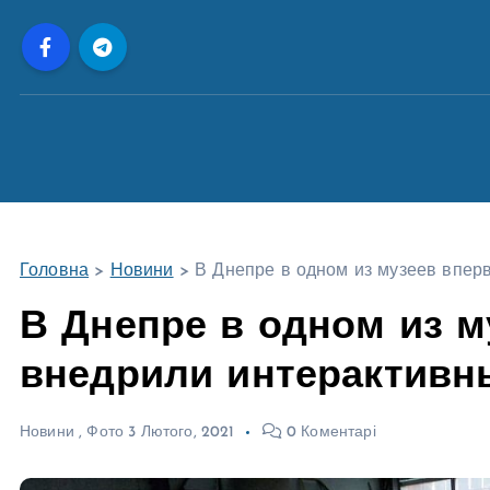
П
е
р
е
й
т
и
д
о
Головна
>
Новини
>
В Днепре в одном из музеев впер
в
м
В Днепре в одном из 
і
внедрили интерактивн
с
т
у
Новини
,
Фото
3 Лютого, 2021
0 Коментарі