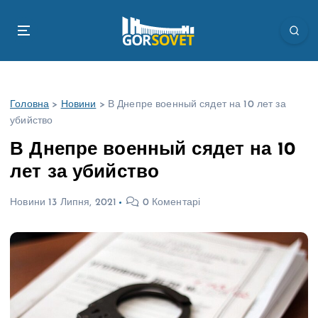
П
е
р
е
й
т
Головна
>
Новини
>
В Днепре военный сядет на 10 лет за
и
убийство
д
о
В Днепре военный сядет на 10
в
лет за убийство
м
і
Новини
13 Липня, 2021
0 Коментарі
с
т
у