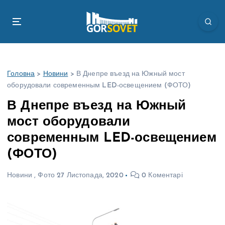
П
е
р
е
й
т
Головна
>
Новини
>
В Днепре въезд на Южный мост
и
оборудовали современным LED-освещением (ФОТО)
д
о
В Днепре въезд на Южный
в
мост оборудовали
м
і
современным LED-освещением
с
(ФОТО)
т
у
Новини
,
Фото
27 Листопада, 2020
0 Коментарі