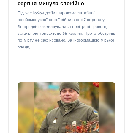
серпня минула спокійно
Під час 1626-ї доби широкомасштабної
російсько-української війни вночі 7 серпня у
Дніпрі двічі оголошувалися повітряні тривоги,
загальною тривалістю 56 хвилин. Проте обстрілів
по місту не зафіксовано. За інформацією міської
влади,…