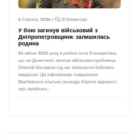
6 Серпня, 2026
0 Коментарі
У бою загинув військовий з
Дніпропетровщини: залишилась
родина
24 квітня 2025 року в районі села Єлизаветівка,
що на Донеччині, загинув військовослужбовець
Олексій Шаламов під час виконання бойового
завдання. Цю інформацію повідомила
Вербківська сільська громада. Короткі відомості
про загиблого…
Н
О
В
И
Н
И
Н
О
В
Н
И
У
О
Н