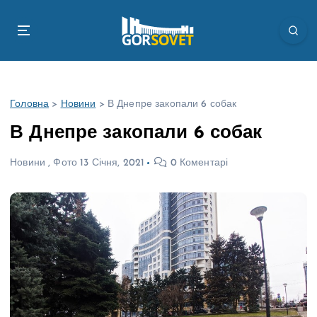
П
е
р
е
й
т
Головна
>
Новини
>
В Днепре закопали 6 собак
и
д
В Днепре закопали 6 собак
о
в
Новини
,
Фото
13 Січня, 2021
0 Коментарі
м
і
с
т
у