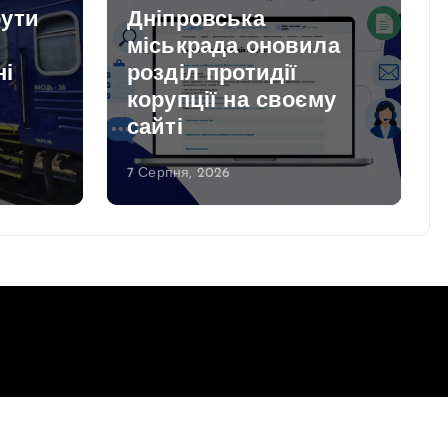
рути
Дніпровська
міськрада оновила
ні
розділ протидії
корупції на своєму
сайті
7 Серпня, 2026