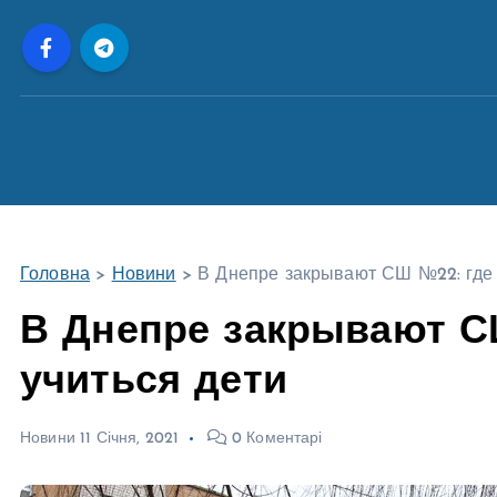
П
е
р
е
й
т
и
д
о
Головна
>
Новини
>
В Днепре закрывают СШ №22: где 
в
м
В Днепре закрывают С
і
учиться дети
с
т
у
Новини
11 Січня, 2021
0 Коментарі