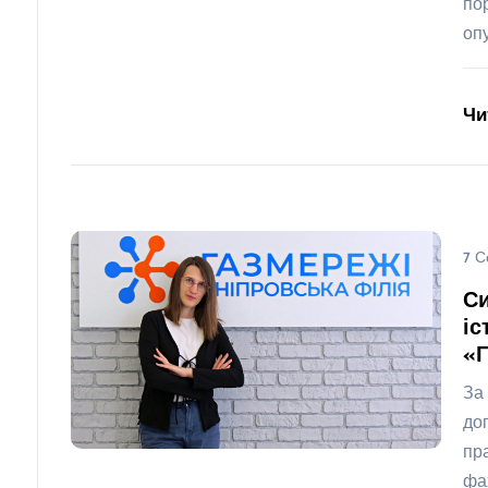
по
оп
Чи
7 С
Си
іс
«
За
до
пр
фа