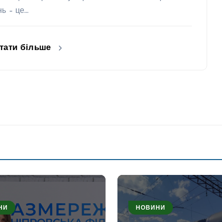
нь – це…
тати більше
НИ
НОВИНИ