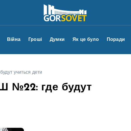
Війна
Гроші
Думки
Як це було
Поради
будут учиться дети
Ш №22: где будут