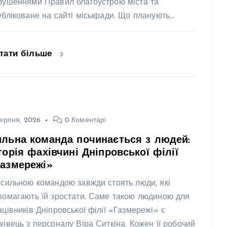
рушеннями Правил благоустрою міста та
убліковане на сайті міськради. Що планують…
тати більше
ерпня, 2026
0 Коментарі
льна команда починається з людей:
торія фахівчині Дніпровської філії
Газмережі»
 сильною командою завжди стоять люди, які
помагають їй зростати. Саме такою людиною для
ацівників Дніпровської філії «Газмережі» є
хівець з персоналу Віра Ситкіна. Кожен її робочий