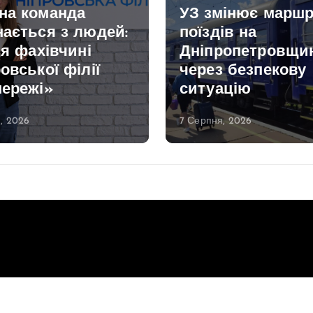
на команда
УЗ змінює марш
нається з людей:
поїздів на
ія фахівчині
Дніпропетровщи
овської філії
через безпекову
мережі»
ситуацію
, 2026
7 Серпня, 2026