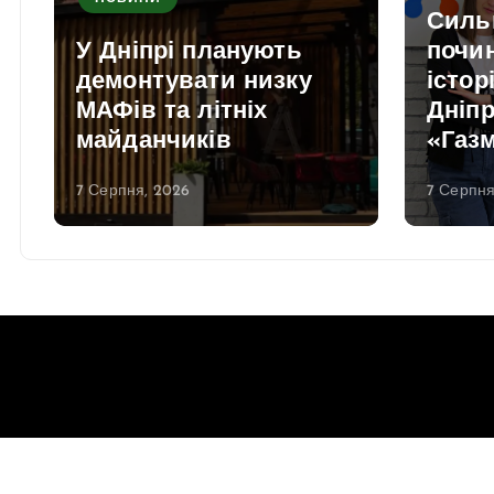
Силь
У Дніпрі планують
почи
демонтувати низку
істор
МАФів та літніх
Дніпр
майданчиків
«Газ
7 Серпня, 2026
7 Серпня