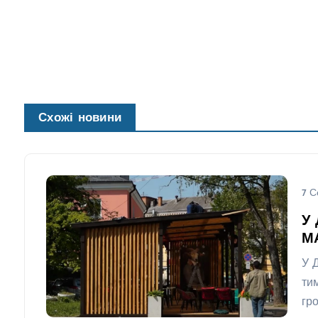
Схожі новини
7 С
У 
МА
У 
ти
гр