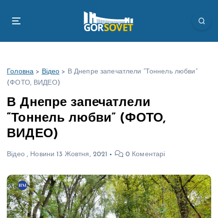
П
е
р
е
й
т
Головна
>
Відео
>
В Днепре запечатлели “Тоннель любви”
и
(ФОТО, ВИДЕО)
д
о
В Днепре запечатлели
в
“Тоннель любви” (ФОТО,
м
і
ВИДЕО)
с
т
Відео
,
Новини
13 Жовтня, 2021
0 Коментарі
у