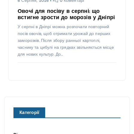
6 Серпня, 2026
0 Коментарі
Овочі для посіву в серпні: що
встигне зрости до морозів у Дніпрі
У серпні в Дніпрі можна розпочати повторний
посів овочів, щоб отримати урожай до перших
заморозків. Після збору ранньої картоплі,
часнику та цибулі на грядках звільняється місце
для нових культур. До…
Категорії