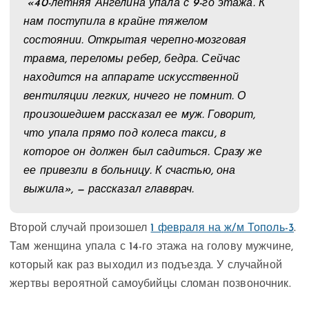
«40-летняя Ангелина упала с 9-го этажа. К
нам поступила в крайне тяжелом
состоянии. Открытая черепно-мозговая
травма, переломы ребер, бедра. Сейчас
находится на аппарате искусственной
вентиляции легких, ничего не помнит. О
произошедшем рассказал ее муж. Говорит,
что упала прямо под колеса такси, в
которое он должен был садиться. Сразу же
ее привезли в больницу. К счастью, она
выжила», — рассказал главврач.
Второй случай произошел
1 февраля на ж/м Тополь-3
.
Там женщина упала с 14-го этажа на голову мужчине,
который как раз выходил из подъезда. У случайной
жертвы вероятной самоубийцы сломан позвоночник.