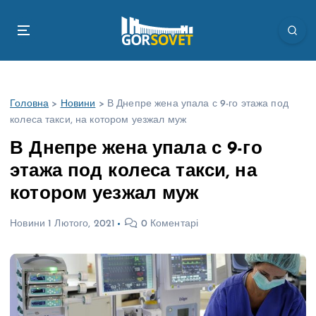
П
е
р
е
й
т
Головна
>
Новини
>
В Днепре жена упала с 9-го этажа под
и
колеса такси, на котором уезжал муж
д
о
В Днепре жена упала с 9-го
в
этажа под колеса такси, на
м
і
котором уезжал муж
с
т
Новини
1 Лютого, 2021
0 Коментарі
у