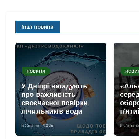
Інші новини
НОВИНИ
НОВИ
У Дніпрі нагадують
«Аль
про важливість
серед
своєчасної повірки
обор
лічильників води
п’яти
8 Серпня, 2026
8 Серпня