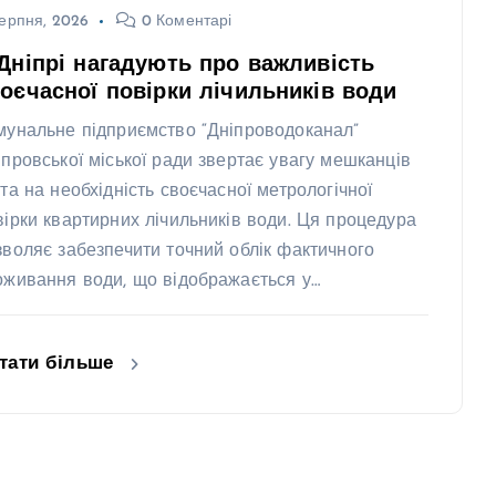
ерпня, 2026
0 Коментарі
Дніпрі нагадують про важливість
оєчасної повірки лічильників води
мунальне підприємство “Дніпроводоканал”
іпровської міської ради звертає увагу мешканців
ста на необхідність своєчасної метрологічної
вірки квартирних лічильників води. Ця процедура
зволяє забезпечити точний облік фактичного
оживання води, що відображається у…
тати більше