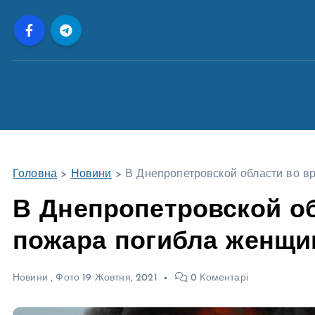
П
е
р
е
й
т
и
д
о
Головна
>
Новини
>
В Днепропетровской области во 
в
м
В Днепропетровской о
і
пожара погибла женщи
с
т
у
Новини
,
Фото
19 Жовтня, 2021
0 Коментарі