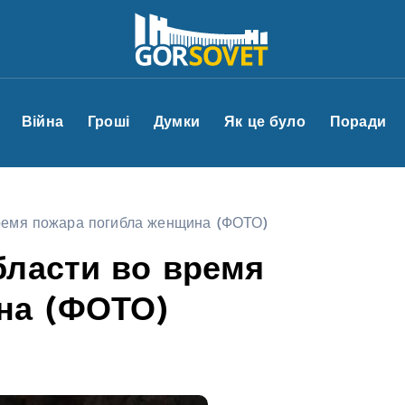
Війна
Гроші
Думки
Як це було
Поради
время пожара погибла женщина (ФОТО)
бласти во время
на (ФОТО)