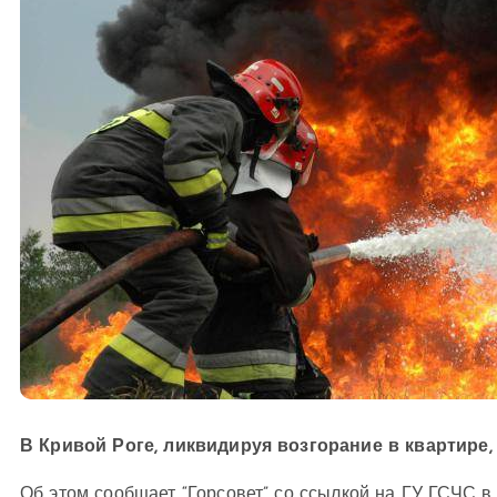
В Кривой Роге, ликвидируя возгорание в квартир
Об этом сообщает “Горсовет” со ссылкой на ГУ ГСЧС в