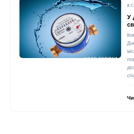
8 С
У 
св
Ко
Дн
мі
по
до
сп
Чи