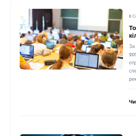
8 С
То
кі
За
20
от
сп
ре
Чи