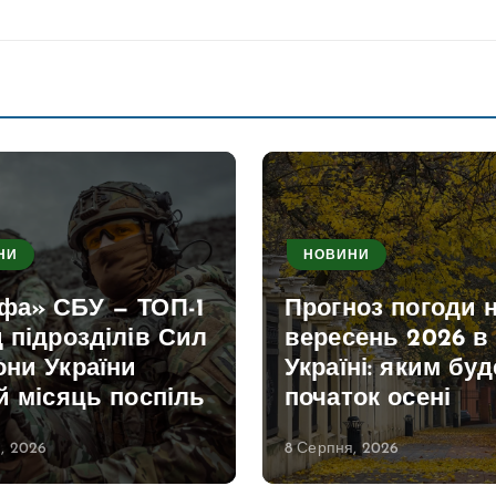
НИ
НОВИНИ
фа» СБУ — ТОП-1
Прогноз погоди 
 підрозділів Сил
вересень 2026 в
они України
Україні: яким буд
й місяць поспіль
початок осені
, 2026
8 Серпня, 2026