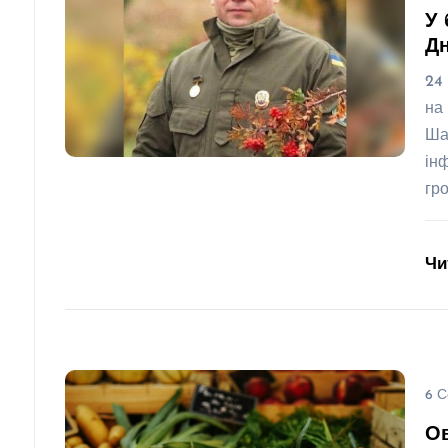
У 
Д
24
на
Ша
ін
гр
Чи
6 С
Ов