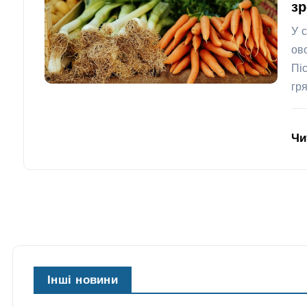
зр
У 
ов
Пі
гр
Чи
Інші новини