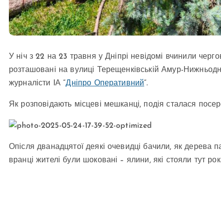
У ніч з 22 на 23 травня у Дніпрі невідомі вчинили черг
розташовані на вулиці Терещенківській Амур-Нижньодні
журналісти ІА “
Дніпро Оперативний
“.
Як розповідають місцеві мешканці, подія сталася посере
Опісля дванадцятої деякі очевидці бачили, як дерева п
вранці жителі були шоковані – ялини, які стояли тут ро