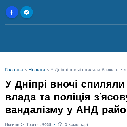
П
е
р
е
й
т
и
д
о
Головна
>
Новини
>
У Дніпрі вночі спиляли блакитні я
в
м
У Дніпрі вночі спиляли
і
влада та поліція з’ясо
с
т
вандалізму у АНД райо
у
Новини
24 Травня, 2025
0 Коментарі