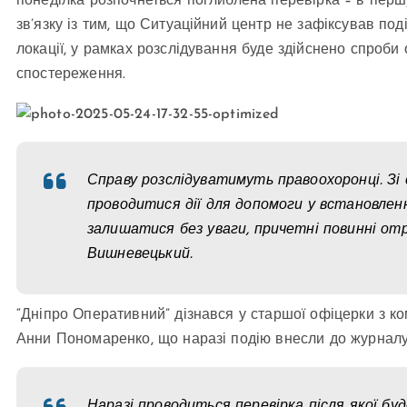
понеділка розпочнеться поглиблена перевірка – в перш
зв’язку із тим, що Ситуаційний центр не зафіксував по
локації, у рамках розслідування буде здійснено спроби
спостереження.
Справу розслідуватимуть правоохоронці. Зі
проводитися дії для допомоги у встановленн
залишатися без уваги, причетні повинні от
Вишневецький.
“Дніпро Оперативний” дізнався у старшої офіцерки з ко
Анни Пономаренко, що наразі подію внесли до журналу
Наразі проводиться перевірка після якої бу