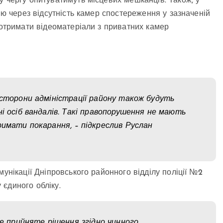
у чергу опитуватимуть місцевих мешканців. Також, у
дію через відсутність камер спостереження у зазначеній
 отримати відеоматеріали з приватних камер
 сторони адміністрації району також будуть
і осіб вандалів. Такі правопорушення не мають
римати покарання, – підкреслив Руслан
мунікації Дніпровського районного відділу поліції №2
 єдиного обліку.
де прийняте рішення згідно чинного