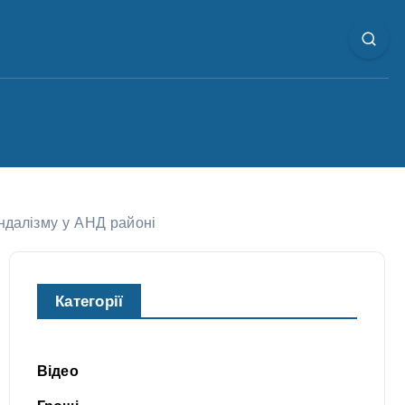
андалізму у АНД районі
Категорії
Відео