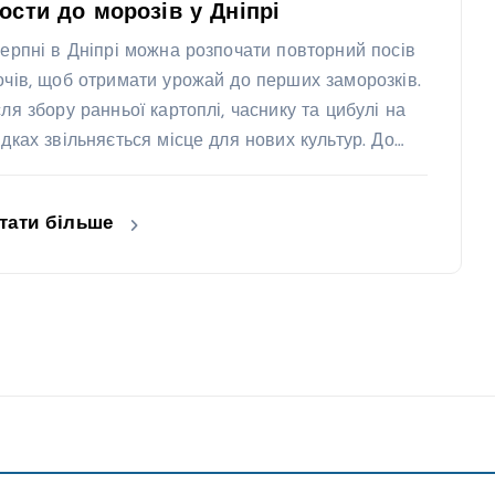
ости до морозів у Дніпрі
серпні в Дніпрі можна розпочати повторний посів
очів, щоб отримати урожай до перших заморозків.
сля збору ранньої картоплі, часнику та цибулі на
ядках звільняється місце для нових культур. До…
тати більше