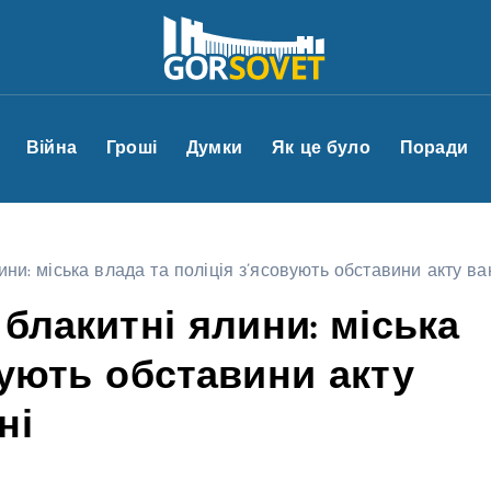
Війна
Гроші
Думки
Як це було
Поради
лини: міська влада та поліція з’ясовують обставини акту в
 блакитні ялини: міська
вують обставини акту
ні