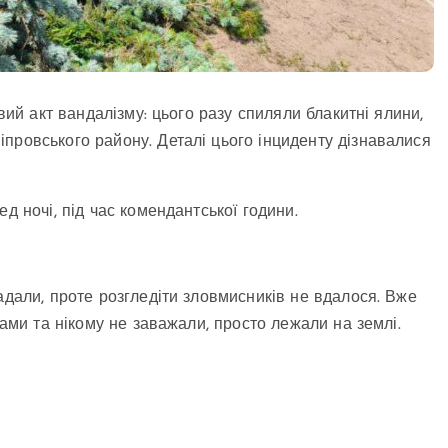
овий акт вандалізму: цього разу спиляли блакитні ялини,
провського району. Деталі цього інциденту дізнавалися
д ночі, під час комендантської години.
адали, проте розгледіти зловмисників не вдалося. Вже
ками та нікому не заважали, просто лежали на землі.