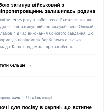
бою загинув військовий з
ніпропетровщини: залишилась родина
 квітня 2025 року в районі села Єлизаветівка, що
 Донеччині, загинув військовослужбовець Олексій
ламов під час виконання бойового завдання. Цю
формацію повідомила Вербківська сільська
омада. Короткі відомості про загиблого…
тати більше
ерпня, 2026
0 Коментарі
очі для посіву в серпні: що встигне