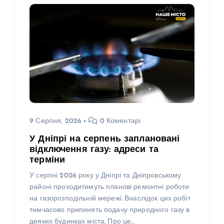
9 Серпня, 2026
0 Коментарі
У Дніпрі на серпень заплановані
відключення газу: адреси та
терміни
У серпні 2026 року у Дніпрі та Дніпровському
районі проходитимуть планові ремонтні роботи
на газорозподільній мережі. Внаслідок цих робіт
тимчасово припинять подачу природного газу в
деяких будинках міста. Про це…