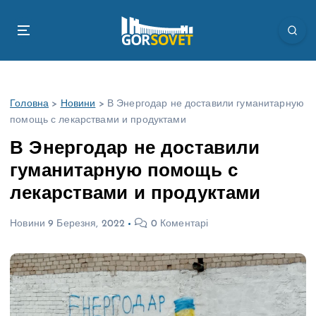
П
е
р
е
й
т
Головна
>
Новини
>
В Энергодар не доставили гуманитарную
и
помощь с лекарствами и продуктами
д
о
В Энергодар не доставили
в
гуманитарную помощь с
м
і
лекарствами и продуктами
с
т
Новини
9 Березня, 2022
0 Коментарі
у